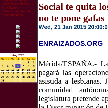
·
Homilia Dominical
Social te quita lo
·
Hablan los Obispos
·
Fe y Razón
·
Reflexion en libertad
no te pone gafas
·
Colaboraciones
Wed, 21 Jan 2015 20:00:0
ENRAIZADOS.ORG
Aug 2026
Mo
Tu
We
Th
Fr
Sa
Su
Mérida/ESPAÑA.- La
1
2
3
4
5
6
7
8
9
10
11
12
13
14
15
16
pagará las operacion
17
18
19
20
21
22
23
24
25
26
27
28
29
30
asistida a lesbianas.
31
comunidad autónoma
legislatura pretende a
la Discriminación de 