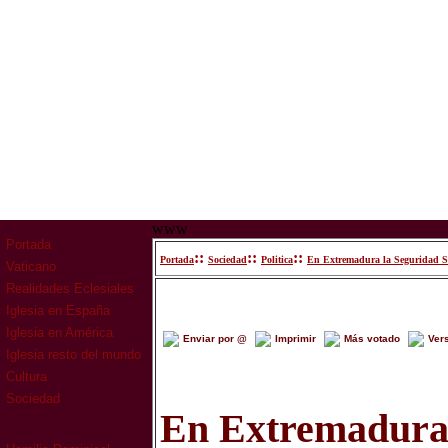
www
Portada
::
::
::
Portada
Sociedad
Politica
En Extremadura la Seguridad Soci
Vaticano
Realidades Eclesiales
Iglesia en España
Iglesia en América
Enviar por @
Imprimir
Más votado
Ver
Iglesia resto del mundo
Cultura
Sociedad
En Extremadura 