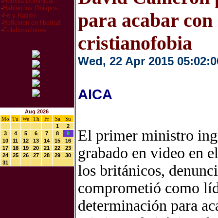
·
Homilia Dominical
·
Hablan los Obispos
para acabar con 
·
Fe y Razón
·
Reflexion en libertad
·
Colaboraciones
cristianofobia
Wed, 22 Apr 2015 05:02:0
AICA
Aug 2026
Mo
Tu
We
Th
Fr
Sa
Su
1
2
El primer ministro in
3
4
5
6
7
8
9
10
11
12
13
14
15
16
grabado en video en e
17
18
19
20
21
22
23
24
25
26
27
28
29
30
31
los británicos, denunc
comprometió como líde
determinación para aca