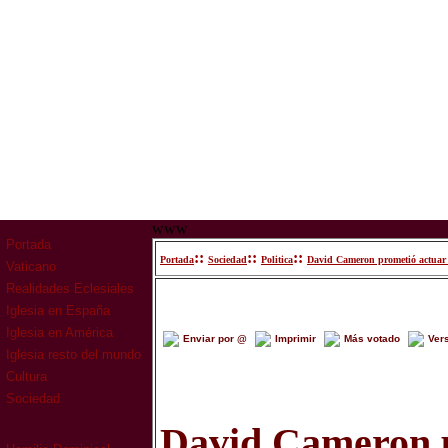
www
Portada
::
::
::
Portada
Sociedad
Politica
David Cameron prometió actuar p
Vaticano
Realidades Eclesiales
Iglesia en España
Iglesia en América
Enviar por @
Imprimir
Más votado
Ver
Iglesia resto del mundo
Cultura
Sociedad
David Cameron p