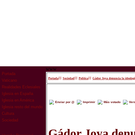
www
Portada
::
::
::
Portada
Sociedad
Politica
Gádor Joya denuncia la ideología
Vaticano
Realidades Eclesiales
Iglesia en España
Iglesia en América
Enviar por @
Imprimir
Más votado
Ver
Iglesia resto del mundo
Cultura
Sociedad
Gádor Joya denu