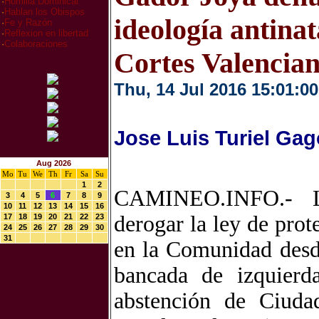
·
Homilia Dominical
·
Hablan los Obispos
ideología antinat
·
Fe y Razón
·
Reflexion en libertad
·
Colaboraciones
Cortes Valencia
Thu, 14 Jul 2016 15:01:00
Jose Luis Turiel Gag
Aug 2026
Mo
Tu
We
Th
Fr
Sa
Su
1
2
CAMINEO.INFO.- La
3
4
5
6
7
8
9
10
11
12
13
14
15
16
derogar la ley de prot
17
18
19
20
21
22
23
24
25
26
27
28
29
30
31
en la Comunidad desde
bancada de izquierda
abstención de Ciuda