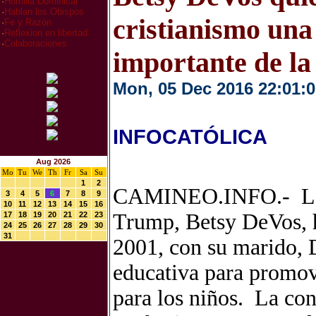
·
Homilia Dominical
·
Hablan los Obispos
cristianismo una
·
Fe y Razón
·
Reflexion en libertad
·
Colaboraciones
importante de la
Mon, 05 Dec 2016 22:01:0
INFOCATÓLICA
Aug 2026
Mo
Tu
We
Th
Fr
Sa
Su
1
2
CAMINEO.INFO.- La S
3
4
5
6
7
8
9
10
11
12
13
14
15
16
Trump, Betsy DeVos, h
17
18
19
20
21
22
23
24
25
26
27
28
29
30
31
2001, con su marido, D
educativa para promove
para los niños. La con