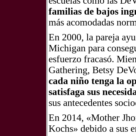
escuelas como las DeV
familias de bajos in
más acomodadas norma
En 2000, la pareja ayu
Michigan para consegui
esfuerzo fracasó. Mie
Gathering, Betsy DeVo
cada niño tenga la o
satisfaga sus necesid
sus antecedentes soci
En 2014, «Mother Jhon
Kochs» debido a sus e