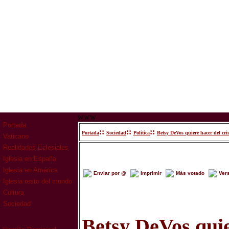
www
Portada
::
::
::
Portada
Sociedad
Politica
Betsy DeVos quiere hacer del cr
Vaticano
Realidades Eclesiales
Iglesia en España
Iglesia en América
Enviar por @
Imprimir
Más votado
Ver
Iglesia resto del mundo
Cultura
Sociedad
Betsy DeVos quie