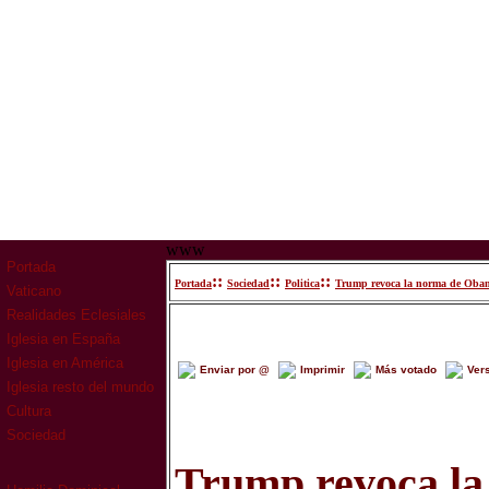
www
Portada
::
::
::
Portada
Sociedad
Politica
Trump revoca la norma de Obama 
Vaticano
Realidades Eclesiales
Iglesia en España
Iglesia en América
Enviar por @
Imprimir
Más votado
Ver
Iglesia resto del mundo
Cultura
Sociedad
Trump revoca la