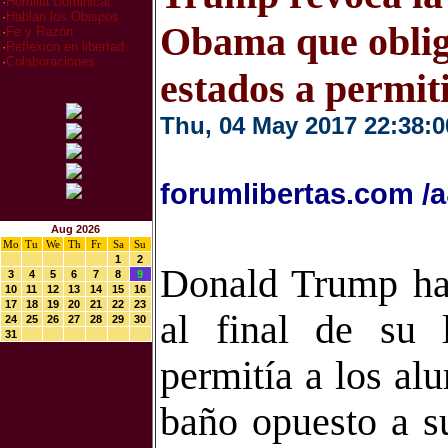
·
Homilia Dominical
·
Hablan los Obispos
Obama que oblig
·
Fe y Razón
·
Reflexion en libertad
·
Colaboraciones
estados a permit
Thu, 04 May 2017 22:38:0
forumlibertas.com /
Aug 2026
Mo
Tu
We
Th
Fr
Sa
Su
1
2
Donald Trump ha 
3
4
5
6
7
8
9
10
11
12
13
14
15
16
17
18
19
20
21
22
23
al final de su 
24
25
26
27
28
29
30
31
permitía a los al
baño opuesto a s