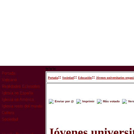
www
Portada
::
::
::
Portada
Sociedad
Educación
Jóvenes universitarios organi
Vaticano
Realidades Eclesiales
Iglesia en España
Iglesia en América
Enviar por @
Imprimir
Más votado
Ver
Iglesia resto del mundo
Cultura
Sociedad
Jóvenes universi