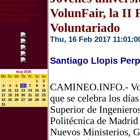
·
Homilia Dominical
·
Hablan los Obispos
VolunFair, la II 
·
Fe y Razón
·
Reflexion en libertad
·
Colaboraciones
Voluntariado
Thu, 16 Feb 2017 11:01:0
Santiago Llopis Per
Aug 2026
Mo
Tu
We
Th
Fr
Sa
Su
1
2
CAMINEO.INFO.- Volun
3
4
5
6
7
8
9
10
11
12
13
14
15
16
que se celebra los día
17
18
19
20
21
22
23
24
25
26
27
28
29
30
31
Superior de Ingenieros
Politécnica de Madrid 
Nuevos Ministerios, G