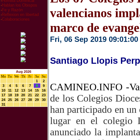
·
Homilia Dominical
·
Hablan los Obispos
valencianos impl
·
Fe y Razón
·
Reflexion en libertad
·
Colaboraciones
marco de evange
Fri, 06 Sep 2019 09:01:00
Santiago Llopis Per
Aug 2026
Mo
Tu
We
Th
Fr
Sa
Su
1
2
CAMINEO.INFO -Va
3
4
5
6
7
8
9
10
11
12
13
14
15
16
de los Colegios Dioce
17
18
19
20
21
22
23
24
25
26
27
28
29
30
31
han participado en un 
lugar en el colegio
anunciado la implanta