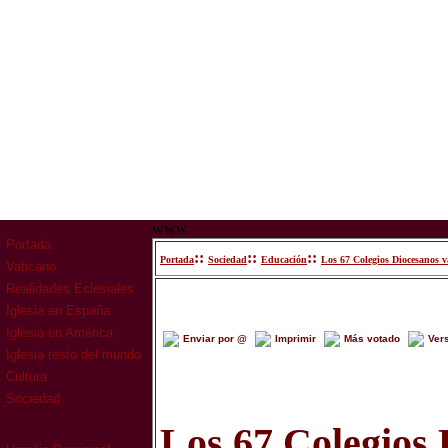
www
Portada
::
::
::
Portada
Sociedad
Educación
Los 67 Colegios Diocesanos 
Vaticano
Realidades Eclesiales
Iglesia en España
Iglesia en América
Enviar por @
Imprimir
Más votado
Ver
Iglesia resto del mundo
Cultura
Sociedad
Los 67 Colegios 