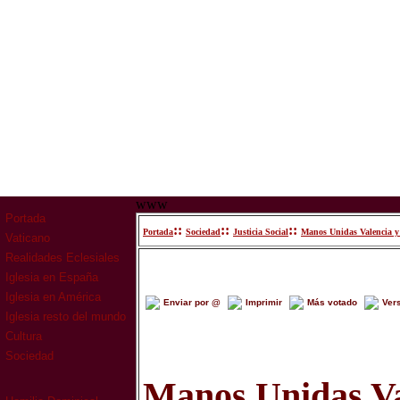
www
Portada
::
::
::
Portada
Sociedad
Justicia Social
Manos Unidas Valencia y
Vaticano
Realidades Eclesiales
Iglesia en España
Iglesia en América
Enviar por @
Imprimir
Más votado
Ver
Iglesia resto del mundo
Cultura
Sociedad
Manos Unidas Va