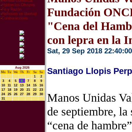
·
Homilia Dominical
·
Hablan los Obispos
Fundación ONCE
·
Fe y Razón
·
Reflexion en libertad
·
Colaboraciones
"Cena del Hambr
con lepra en la I
Sat, 29 Sep 2018 22:40:00
Aug 2026
Santiago Llopis Per
Mo
Tu
We
Th
Fr
Sa
Su
1
2
3
4
5
6
7
8
9
10
11
12
13
14
15
16
17
18
19
20
21
22
23
Manos Unidas Vale
24
25
26
27
28
29
30
31
de septiembre, la 
“cena de hambre”