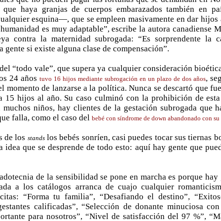
en que haya granjas de cuerpos embarazados también en pa
cualquier esquina—, que se empleen masivamente en dar hijos a
a humanidad es muy adaptable”, escribe la autora canadiense 
ya contra la maternidad subrogada: “Es sorprendente la c
a gente si existe alguna clase de compensación”.
el “todo vale”, que supera ya cualquier consideración bioética,
los 24 años
, se
tuvo 16 hijos mediante subrogación en un plazo de dos años
el momento de lanzarse a la política. Nunca se descartó que fue
a 15 hijos al año. Su caso culminó con la prohibición de esta
n muchos niños, hay clientes de la gestación subrogada que 
que falla, como el caso del
bebé con síndrome de down abandonado con su 
s de los
los bebés sonríen, casi puedes tocar sus tiernas 
stands
la idea que se desprende de todo esto: aquí hay gente que pue
dotecnia de la sensibilidad se pone en marcha es porque hay 
ada a los catálogos arranca de cuajo cualquier romantici
itas: “Forma tu familia”, “Desafiando el destino”, “Exito
gestantes calificadas”, “Selección de donante minuciosa co
portante para nosotros”, “Nivel de satisfacción del 97 %”, “