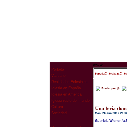
www
Portada
::
::
Portada
Sociedad
Se
Vaticano
Realidades Eclesiales
Iglesia en España
Enviar por @
Iglesia en América
Iglesia resto del mundo
Cultura
Una feria dond
Sociedad
Mon, 26 Jun 2017 21:0
Gabriela Wiener / a