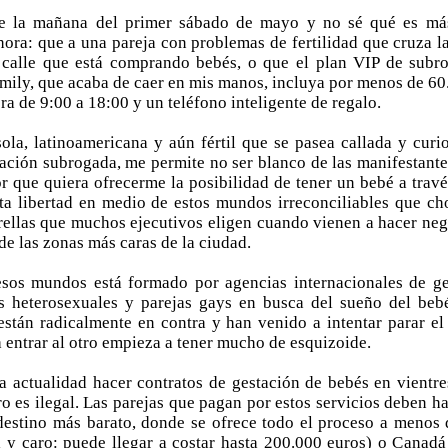
e la mañana del primer sábado de mayo y no sé qué es má
 hora: que a una pareja con problemas de fertilidad que cruza l
a calle que está comprando bebés, o que el plan VIP de subro
mily, que acaba de caer en mis manos, incluya por menos de 60.
era de 9:00 a 18:00 y un teléfono inteligente de regalo.
ola, latinoamericana y aún fértil que se pasea callada y curi
ación subrogada, me permite no ser blanco de las manifestante
 que quiera ofrecerme la posibilidad de tener un bebé a travé
ta libertad en medio de estos mundos irreconciliables que ch
trellas que muchos ejecutivos eligen cuando vienen a hacer neg
de las zonas más caras de la ciudad.
esos mundos está formado por agencias internacionales de ge
as heterosexuales y parejas gays en busca del sueño del beb
están radicalmente en contra y han venido a intentar parar el
 entrar al otro empieza a tener mucho de esquizoide.
a actualidad hacer contratos de gestación de bebés en vientre
o es ilegal. Las parejas que pagan por estos servicios deben ha
destino más barato, donde se ofrece todo el proceso a menos 
 y caro: puede llegar a costar hasta 200.000 euros) o Canadá 