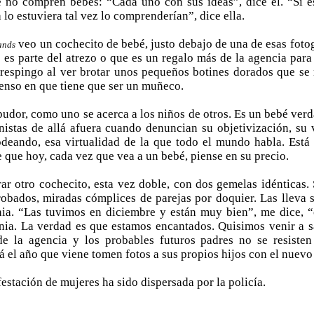
 no compren bebés: “Cada uno con sus ideas”, dice él. “Si es
lo estuviera tal vez lo comprenderían”, dice ella.
veo un cochecito de bebé, justo debajo de una de esas fotogr
ands
es parte del atrezo o que es un regalo más de la agencia para 
respingo al ver brotar unos pequeños botines dorados que se
nso en que tiene que ser un muñeco.
udor, como uno se acerca a los niños de otros. Es un bebé verd
nistas de allá afuera cuando denuncian su objetivización, su 
deando, esa virtualidad de la que todo el mundo habla. Está 
e que hoy, cada vez que vea a un bebé, piense en su precio.
rar otro cochecito, esta vez doble, con dos gemelas idénticas.
robados, miradas cómplices de parejas por doquier. Las lleva s
ia. “Las tuvimos en diciembre y están muy bien”, me dice, 
ia. La verdad es que estamos encantados. Quisimos venir a sa
de la agencia y los probables futuros padres no se resisten 
á el año que viene tomen fotos a sus propios hijos con el nuevo
estación de mujeres ha sido dispersada por la policía.