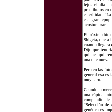
lejos el día 
prostíbulos en 
esterilidad. “L
esa gran epope
acostumbrarse l
El máximo hito d
Shigeta, que a 
cuando llegara 
Dijo que tendrí
quienes quiere
una tele nueva 
Pero en las foto
general esa es 
muy caro.
Cuando la merca
una rápida mir
compendio de c
“Selección de 
genética es im