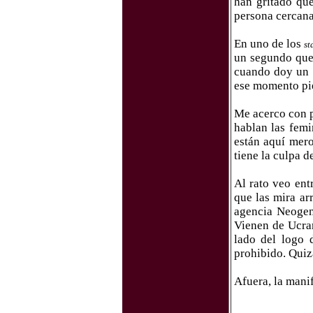
han gritado que
persona cercana 
En uno de los
st
un segundo que 
cuando doy un 
ese momento pie
Me acerco con p
hablan las femi
están aquí mero
tiene la culpa d
Al rato veo ent
que las mira ar
agencia Neogen
Vienen de Ucran
lado del logo 
prohibido. Quiz
Afuera, la manif