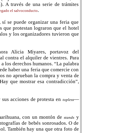
 A través de una serie de trámites
.
negado el salvoconducto
 sí se puede organizar una feria que
s que protestan lograron que el hotel
dalos y los organizadores tuvieron que
ora Alicia Miyares, portavoz del
l contra el alquiler de vientres. Para
s a los derechos humanos.
“La palabra
uede haber una feria que comercie con
icos no aprueban la compra y venta de
 Hay que mostrar esa contradicción”,
 sus acciones de protesta en
—
topless
 marihuana, con un montón de
y
stands
antografías de bebés sonrosados. O de
sol. También hay una que otra foto de