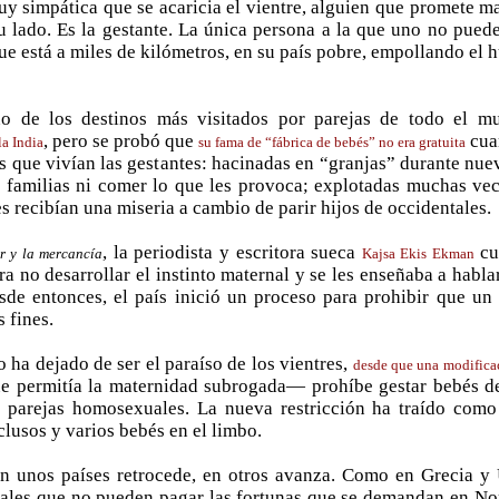
y simpática que se acaricia el vientre, alguien que promete m
u lado. Es la gestante. La única persona a la que uno no pued
ue está a miles de kilómetros, en su país pobre, empollando el 
o de los destinos más visitados por parejas de todo el 
, pero se probó que
cua
la India
su fama de “fábrica de bebés” no era gratuita
s que vivían las gestantes: hacinadas en “granjas” durante nuev
s familias ni comer lo que les provoca; explotadas muchas vec
s recibían una miseria a cambio de parir hijos de occidentales.
, la periodista y escritora sueca
cue
er y la mercancía
Kajsa Ekis Ekman
a no desarrollar el instinto maternal y se les enseñaba a habla
sde entonces, el país inició un proceso para prohibir que un 
s fines.
ha dejado de ser el paraíso de los vientres,
desde que una modificac
e permitía la maternidad subrogada— prohíbe gestar bebés de 
n parejas homosexuales. La nueva restricción ha traído co
lusos y varios bebés en el limbo.
n unos países retrocede, en otros avanza. Como en Grecia y 
ales que no pueden pagar las fortunas que se demandan en Nort