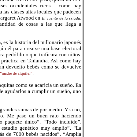
íses occidentales ricos —como hay
 las clases altas locales que padecen
Margaret Atwood en
,
El cuento de la criada
antidad de cosas a las que llega a
 es la historia del millonario japonés
gún él para crearse una base electoral
ra pedófilo o que traficara con niños.
 práctica en Tailandia. Así como hay
han devuelto bebés como se devuelve
.
“madre de alquiler”
boquitas como se acaricia un sueño. En
de ayudarlos a cumplir un sueño, uno
grandes sumas de por medio. Y si no,
smo. Me paso un buen rato haciendo
so paquete único”, “Todo incluido”,
n estudio genético muy amplio”, “La
Más de 7000 bebés nacidos”, “Amplia