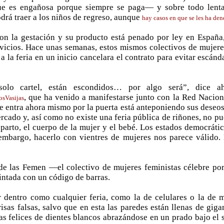
 es engañosa porque siempre se paga— y sobre todo lenta).
odrá traer a los niños de regreso, aunque
hay casos en que se les ha de
con la gestación y su producto está penado por ley en España,
rvicios. Hace unas semanas, estos mismos colectivos de mujere
 a la feria en un inicio cancelara el contrato para evitar escán
lo cartel, están escondidos… por algo será”, dice ah
, que ha venido a manifestarse junto con la Red Naciona
sVasijas
que entra ahora mismo por la puerta está anteponiendo sus deseo
ercado y, así como no existe una feria pública de riñones, no p
 parto, el cuerpo de la mujer y el bebé. Los estados democrát
embargo, hacerlo con vientres de mujeres nos parece válido.
de las Femen —el colectivo de mujeres feministas célebre por
intada con un código de barras.
r dentro como cualquier feria, como la de celulares o la de
isas falsas, salvo que en esta las paredes están llenas de gig
jas felices de dientes blancos abrazándose en un prado bajo el 