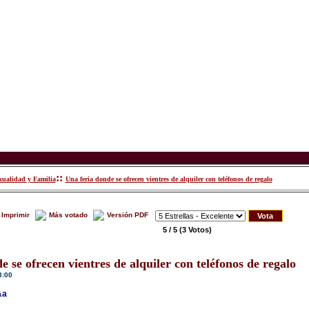
::
xualidad y Familia
Una feria donde se ofrecen vientres de alquiler con teléfonos de regalo
Imprimir
Más votado
Versión PDF
5 / 5
(3 Votos)
e se ofrecen vientres de alquiler con teléfonos de regalo
3:00
&a