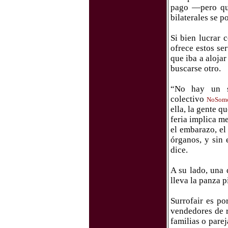
pago —pero que
bilaterales se p
Si bien lucrar 
ofrece estos se
que iba a alojar
buscarse otro.
“No hay un so
colectivo
NoSomo
ella, la gente 
feria implica m
el embarazo, el
órganos, y sin 
dice.
A su lado, una 
lleva la panza p
Surrofair es po
vendedores de r
familias o pare