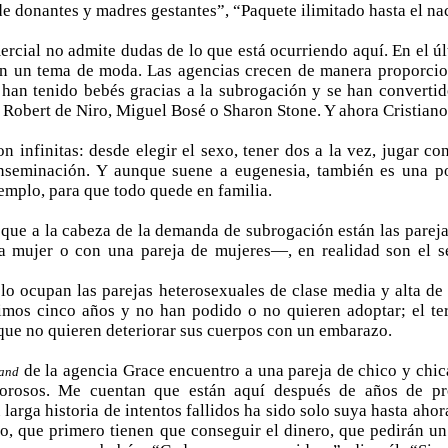
de donantes y madres gestantes”, “Paquete ilimitado hasta el 
ercial no admite dudas de lo que está ocurriendo aquí. En el ú
n un tema de moda. Las agencias crecen de manera proporcion
han tenido bebés gracias a la subrogación y se han converti
 Robert de Niro, Miguel Bosé o Sharon Stone. Y ahora Cristian
n infinitas: desde elegir el sexo, tener dos a la vez, jugar co
inseminación. Y aunque suene a eugenesia, también es una po
emplo, para que todo quede en familia.
que a la cabeza de la demanda de subrogación están las parej
ra mujer o con una pareja de mujeres—, en realidad son el 
 lo ocupan las parejas heterosexuales de clase media y alta de 
timos cinco años y no han podido o no quieren adoptar; el te
que no quieren deteriorar sus cuerpos con un embarazo.
de la agencia Grace encuentro a una pareja de chico y chi
tand
orosos. Me cuentan que están aquí después de años de pro
u larga historia de intentos fallidos ha sido solo suya hasta aho
o, que primero tienen que conseguir el dinero, que pedirán un