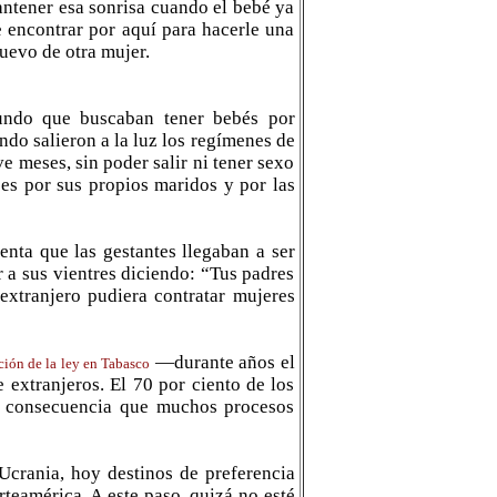
antener esa sonrisa cuando el bebé ya
e encontrar por aquí para hacerle una
huevo de otra mujer.
mundo que buscaban tener bebés por
ndo salieron a la luz los regímenes de
e meses, sin poder salir ni tener sexo
es por sus propios maridos y por las
nta que las gestantes llegaban a ser
r a sus vientres diciendo: “Tus padres
extranjero pudiera contratar mujeres
—durante años el
ión de la ley en Tabasco
extranjeros. El 70 por ciento de los
mo consecuencia que muchos procesos
Ucrania, hoy destinos de preferencia
eamérica. A este paso, quizá no esté