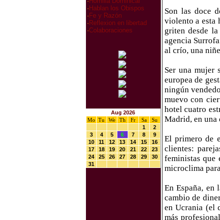
·
Homilia Dominical
·
Hablan los Obispos
Son las doce d
·
Fe y Razón
violento a esta
·
Reflexion en libertad
griten desde l
·
Colaboraciones
agencia Surrofa
al crío, una niñ
Ser una mujer s
europea de gest
ningún vendedor
muevo con cier
hotel cuatro es
Aug 2026
Madrid, en una 
Mo
Tu
We
Th
Fr
Sa
Su
1
2
3
4
5
6
7
8
9
El primero de 
10
11
12
13
14
15
16
clientes: parej
17
18
19
20
21
22
23
24
25
26
27
28
29
30
feministas que 
31
microclima para
En España, en l
cambio de diner
en Ucrania (el 
más profesional