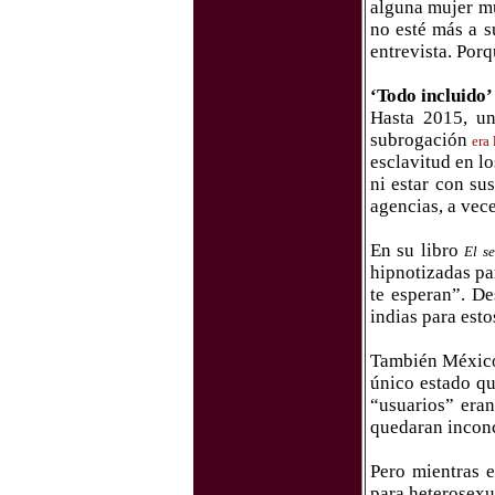
alguna mujer mu
no esté más a s
entrevista. Porq
‘Todo incluido’
Hasta 2015, un
subrogación
era 
esclavitud en lo
ni estar con su
agencias, a vece
En su libro
El s
hipnotizadas par
te esperan”. De
indias para esto
También México 
único estado qu
“usuarios” era
quedaran inconc
Pero mientras e
para heterosexu