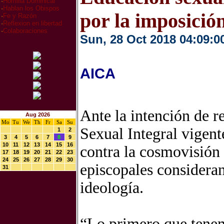
·
Homilia Dominical
·
Hablan los Obispos
por la imposición
·
Fe y Razón
·
Reflexion en libertad
·
Colaboraciones
Sun, 28 Oct 2018 04:09:0
AICA
Ante la intención de r
Aug 2026
Mo
Tu
We
Th
Fr
Sa
Su
Sexual Integral vigent
1
2
3
4
5
6
7
8
9
10
11
12
13
14
15
16
contra la cosmovisión 
17
18
19
20
21
22
23
24
25
26
27
28
29
30
episcopales consideran
31
ideología.
“Lo primero que tenemo