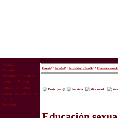
www
Portada
::
::
::
Portada
Sociedad
Sexualidad y Familia
Educación sexual:
Vaticano
Realidades Eclesiales
Iglesia en España
Iglesia en América
Enviar por @
Imprimir
Más votado
Ver
Iglesia resto del mundo
Cultura
Sociedad
Educación sexua