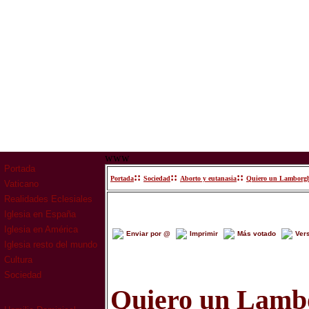
www
Portada
::
::
::
Portada
Sociedad
Aborto y eutanasia
Quiero un Lamborgh
Vaticano
Realidades Eclesiales
Iglesia en España
Iglesia en América
Enviar por @
Imprimir
Más votado
Ver
Iglesia resto del mundo
Cultura
Sociedad
Quiero un Lambo