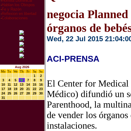
·
Homilia Dominical
·
Hablan los Obispos
·
Fe y Razón
negocia Planned
·
Reflexion en libertad
·
Colaboraciones
órganos de bebé
Wed, 22 Jul 2015 21:04:0
ACI-PRENSA
Aug 2026
Mo
Tu
We
Th
Fr
Sa
Su
1
2
3
4
5
6
7
8
9
El Center for Medical
10
11
12
13
14
15
16
17
18
19
20
21
22
23
Médico) difundió un 
24
25
26
27
28
29
30
31
Parenthood, la multin
de vender los órganos 
instalaciones.