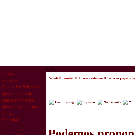
www
Portada
::
::
::
Portada
Sociedad
Aborto y eutanasia
Podemos propone lega
Vaticano
Realidades Eclesiales
Iglesia en España
Iglesia en América
Enviar por @
Imprimir
Más votado
Ver
Iglesia resto del mundo
Cultura
Sociedad
Podemos propone 