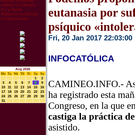
·
Homilia Dominical
·
Hablan los Obispos
eutanasia por suf
·
Fe y Razón
·
Reflexion en libertad
·
Colaboraciones
psíquico «intole
Fri, 20 Jan 2017 22:03:00
INFOCATÓLICA
Aug 2026
Mo
Tu
We
Th
Fr
Sa
Su
1
2
CAMINEO.INFO.- Así l
3
4
5
6
7
8
9
10
11
12
13
14
15
16
ha registrado esta mañ
17
18
19
20
21
22
23
24
25
26
27
28
29
30
31
Congreso, en la que e
castiga la práctica de
asistido.