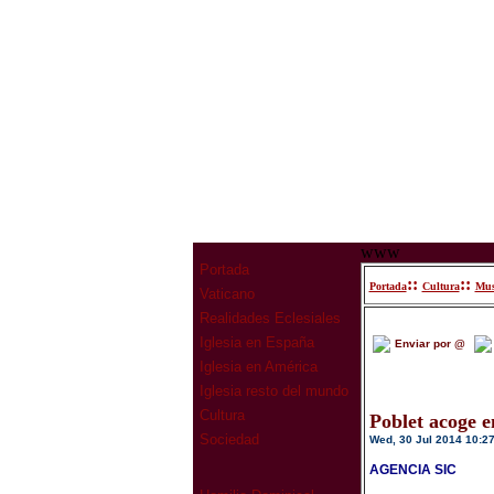
www
Portada
::
::
Portada
Cultura
Mus
Vaticano
Realidades Eclesiales
Iglesia en España
Enviar por @
Iglesia en América
Iglesia resto del mundo
Cultura
Poblet acoge e
Sociedad
Wed, 30 Jul 2014 10:2
AGENCIA SIC