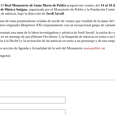
 El
Real Monasterio de Santa María de Poblet
acogerá este verano, del
14 al 16 d
l de Música Antigua
, organizado por el Monasterio de Poblet y la Fundación Centro
 de músicas, bajo la dirección de
Jordi Savall
.
estas de estas prometedoras veladas de noche de verano que vendrán de la mano del 
ntos originales Hespèrion XXI conjuntamente con un excepcional grupo de cantante
entará una rama de la labor investigadora y artística de Jordi Savall: la unión de 
 en un mensaje de paz (Oriente-Occidente '); la búsqueda de músicas en torno a un 
ón a la Noche') y la recreación de las músicas en torno a un personaje y de una etap
la sección de Agenda y Actualidad de la web del Monasterio
www.poblet.cat
ragona)