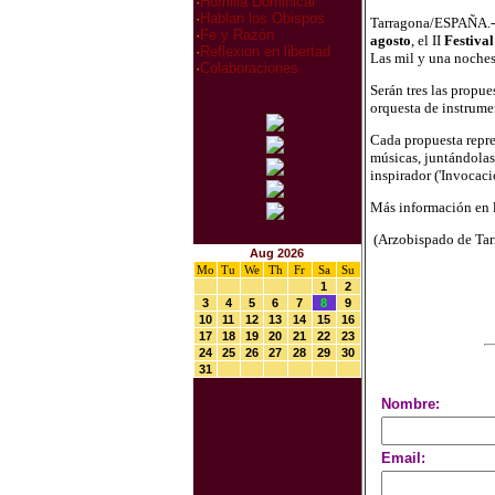
·
Homilia Dominical
·
Hablan los Obispos
Tarragona/ESPAÑA.-
·
Fe y Razón
agosto
, el II
Festiva
·
Reflexion en libertad
Las mil y una noches
·
Colaboraciones
Serán tres las propu
orquesta de instrume
Cada propuesta repres
músicas, juntándolas
inspirador ('Invocaci
Más información en 
(Arzobispado de Tar
Aug 2026
Mo
Tu
We
Th
Fr
Sa
Su
1
2
3
4
5
6
7
8
9
10
11
12
13
14
15
16
17
18
19
20
21
22
23
24
25
26
27
28
29
30
31
Nombre:
Email: