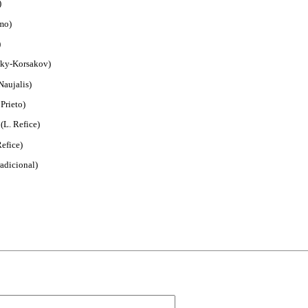
)
mo)
)
sky-Korsakov)
Naujalis)
 Prieto)
(L. Refice)
Refice)
radicional)