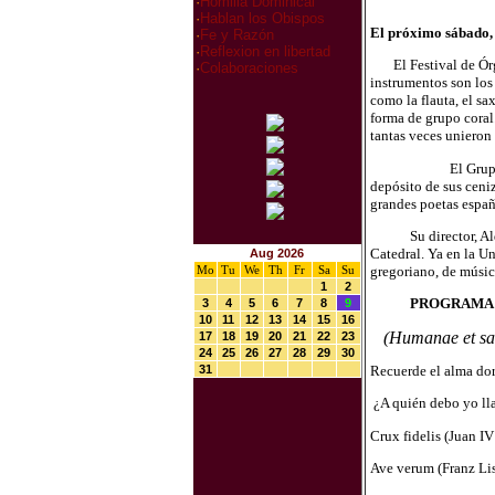
·
Homilia Dominical
·
Hablan los Obispos
El próximo sábado, 
·
Fe y Razón
·
Reflexion en libertad
El Festival de Ór
·
Colaboraciones
instrumentos son los
como la flauta, el sa
forma de grupo coral.
tantas veces unieron 
El Grup
depósito de sus ceni
grandes poetas españ
Su director, A
Catedral. Ya en la Un
Aug 2026
gregoriano, de músic
Mo
Tu
We
Th
Fr
Sa
Su
1
2
PROGRAMA
3
4
5
6
7
8
9
10
11
12
13
14
15
16
(Humanae et sa
17
18
19
20
21
22
23
24
25
26
27
28
29
30
Recuerde el alma dor
31
¿A quién debo yo lla
Crux fidelis (Juan IV
Ave verum (Franz Lis