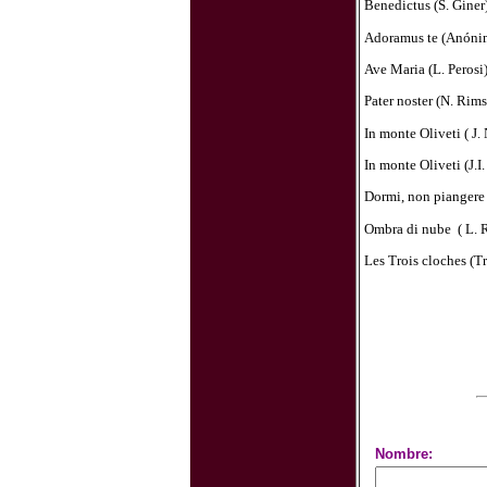
Benedictus (S. Giner
Adoramus te (Anóni
Ave Maria (L. Perosi
Pater noster (N. Rim
In monte Oliveti ( J. 
In monte Oliveti (J.I.
Dormi, non piangere 
Ombra di nube
( L. 
Les Trois cloches (T
Nombre: