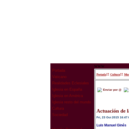
www
Portada
::
::
Portada
Cultura
Mus
Vaticano
Realidades Eclesiales
Iglesia en España
Enviar por @
Iglesia en América
Iglesia resto del mundo
Cultura
Actuación de la
Sociedad
Fri, 23 Oct 2015 16:47:
Luis Manuel Ginés