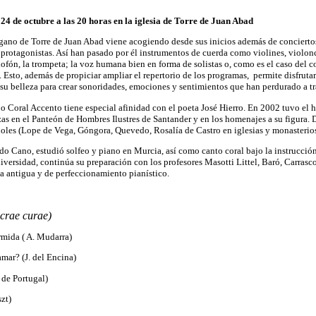
24 de octubre a las 20 horas en la iglesia de Torre de Juan Abad
gano de Torre de Juan Abad viene acogiendo desde sus inicios además de conciertos 
 protagonistas. Así han pasado por él instrumentos de cuerda como violines, violonc
xofón, la trompeta; la voz humana bien en forma de solistas o, como es el caso del 
 Esto, además de propiciar ampliar el repertorio de los programas,
permite disfruta
su belleza para crear sonoridades, emociones y sentimientos que han perdurado a tra
o Coral Accento tiene especial afinidad con el poeta José Hierro. En 2002 tuvo el ho
zas en el Panteón de Hombres Ilustres de Santander y en los homenajes a su figura. 
oles (Lope de Vega, Góngora, Quevedo, Rosalía de Castro en iglesias y monasterio
ldo Cano, estudió solfeo y piano en Murcia, así como canto coral bajo la instrucció
iversidad, continúa su preparación con los profesores Masotti Littel, Baró, Carrasco
a antigua y de perfeccionamiento pianístico.
crae curae)
mida ( A. Mudarra)
mar? (J. del Encina)
 de Portugal)
zt)