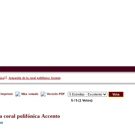
::
ica
Actuación de la coral polifónica Accento
Imprimir
Más votado
Versión PDF
5 / 5
(1 Votos)
 coral polifónica Accento
00