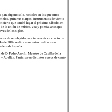
para órgano solo, recitales en los que otros
helos, guitarras o arpas; instrumentos de viento
concierto que tendrá lugar el próximo sábado, en
r de la unión de música, voz y poesía, artes que
vés de los siglos.
nor de ser elegido para intervenir en el acto de
Desde 2009 realiza conciertos dedicados a
s de toda España.
n de D. Pedro Azorín, Maestro de Capilla de la
 y Abellán. Participa en distintos cursos de canto