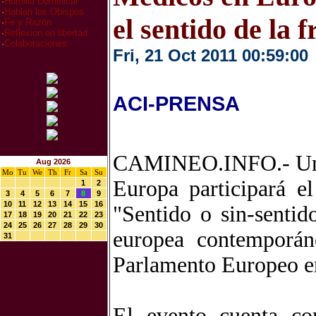
·
Homilia Dominical
·
Hablan los Obispos
el sentido de la
·
Fe y Razón
·
Reflexion en libertad
·
Colaboraciones
Fri, 21 Oct 2011 00:59:00
ACI-PRENSA
CAMINEO.INFO.- Un g
Aug 2026
Mo
Tu
We
Th
Fr
Sa
Su
Europa participará e
1
2
3
4
5
6
7
8
9
10
11
12
13
14
15
16
"Sentido o sin-sentid
17
18
19
20
21
22
23
24
25
26
27
28
29
30
europea contemporán
31
Parlamento Europeo en
El evento cuenta con