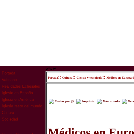
www
Portada
::
::
::
Portada
Cultura
Ciencia y tecnologia
Médicos en Europa de
Vaticano
Realidades Eclesiales
Iglesia en España
Iglesia en América
Enviar por @
Imprimir
Más votado
Ver
Iglesia resto del mundo
Cultura
Sociedad
Médicos en Euro