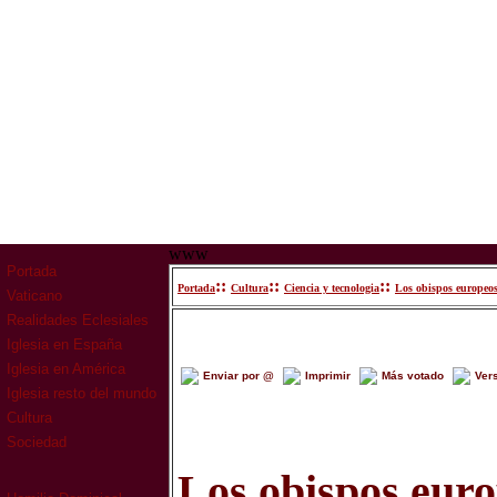
www
Portada
::
::
::
Portada
Cultura
Ciencia y tecnologia
Los obispos europeos
Vaticano
Realidades Eclesiales
Iglesia en España
Iglesia en América
Enviar por @
Imprimir
Más votado
Ver
Iglesia resto del mundo
Cultura
Sociedad
Los obispos euro