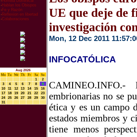
·
Homilia Dominical
·
Hablan los Obispos
UE que deje de f
·
Fe y Razón
·
Reflexion en libertad
·
Colaboraciones
investigación co
Mon, 12 Dec 2011 11:57:0
INFOCATÓLICA
Aug 2026
Mo
Tu
We
Th
Fr
Sa
Su
1
2
CAMINEO.INFO.- La
3
4
5
6
7
8
9
10
11
12
13
14
15
16
embrionarias no se pu
17
18
19
20
21
22
23
24
25
26
27
28
29
30
31
ética y es un campo d
estados miembros y c
tiene menos perspect