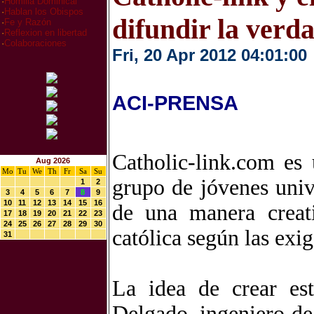
·
Homilia Dominical
·
Hablan los Obispos
difundir la verd
·
Fe y Razón
·
Reflexion en libertad
·
Colaboraciones
Fri, 20 Apr 2012 04:01:00
ACI-PRENSA
Catholic-link.com es
Aug 2026
Mo
Tu
We
Th
Fr
Sa
Su
grupo de jóvenes unive
1
2
3
4
5
6
7
8
9
10
11
12
13
14
15
16
de una manera creat
17
18
19
20
21
22
23
24
25
26
27
28
29
30
católica según las exi
31
La idea de crear es
Delgado, ingeniero de