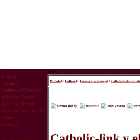
www
Portada
::
::
::
Portada
Cultura
Ciencia y tecnologia
Catholic-link y el re
Vaticano
Realidades Eclesiales
Iglesia en España
Iglesia en América
Enviar por @
Imprimir
Más votado
Ver
Iglesia resto del mundo
Cultura
Sociedad
Catholic-link y e