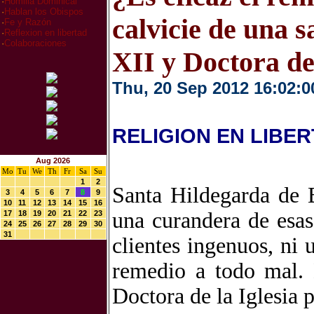
·
Homilia Dominical
·
Hablan los Obispos
calvicie de una s
·
Fe y Razón
·
Reflexion en libertad
·
Colaboraciones
XII y Doctora de 
Thu, 20 Sep 2012 16:02:0
RELIGION EN LIBE
Aug 2026
Mo
Tu
We
Th
Fr
Sa
Su
1
2
Santa Hildegarda de B
3
4
5
6
7
8
9
10
11
12
13
14
15
16
una curandera de esas
17
18
19
20
21
22
23
24
25
26
27
28
29
30
31
clientes ingenuos, ni
remedio a todo mal. 
Doctora de la Iglesia