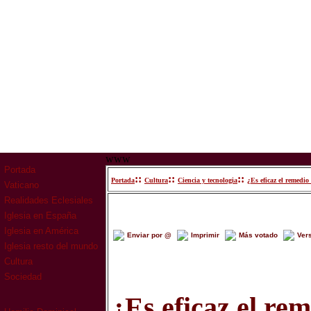
www
Portada
::
::
::
Portada
Cultura
Ciencia y tecnologia
¿Es eficaz el remedio 
Vaticano
Realidades Eclesiales
Iglesia en España
Iglesia en América
Enviar por @
Imprimir
Más votado
Ver
Iglesia resto del mundo
Cultura
Sociedad
¿Es eficaz el rem