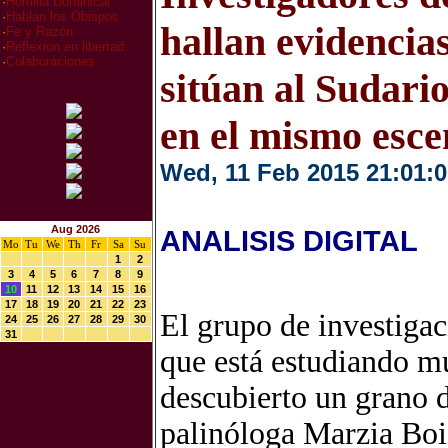
·
Homilia Dominical
·
Hablan los Obispos
hallan evidencias
·
Fe y Razón
·
Reflexion en libertad
·
Colaboraciones
sitúan al Sudari
en el mismo esce
Wed, 11 Feb 2015 21:01:0
Aug 2026
ANALISIS DIGITAL
Mo
Tu
We
Th
Fr
Sa
Su
1
2
3
4
5
6
7
8
9
10
11
12
13
14
15
16
17
18
19
20
21
22
23
El grupo de investiga
24
25
26
27
28
29
30
31
que está estudiando m
descubierto un grano d
palinóloga Marzia Boi,