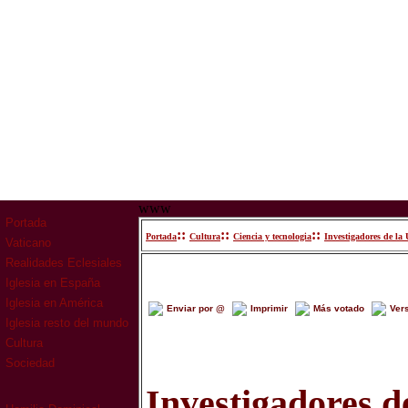
www
Portada
::
::
::
Portada
Cultura
Ciencia y tecnologia
Investigadores de la
Vaticano
Realidades Eclesiales
Iglesia en España
Iglesia en América
Enviar por @
Imprimir
Más votado
Ver
Iglesia resto del mundo
Cultura
Sociedad
Investigadores 