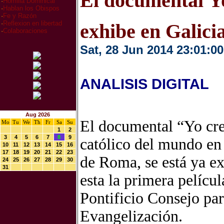
El documental Yo
·
Homilia Dominical
·
Hablan los Obispos
·
Fe y Razón
·
Reflexion en libertad
exhibe en Galici
·
Colaboraciones
Sat, 28 Jun 2014 23:01:00
ANALISIS DIGITAL
Aug 2026
El documental “Yo cre
Mo
Tu
We
Th
Fr
Sa
Su
1
2
3
4
5
6
7
8
9
católico del mundo en 
10
11
12
13
14
15
16
17
18
19
20
21
22
23
de Roma, se está ya ex
24
25
26
27
28
29
30
31
esta la primera pelícu
Pontificio Consejo pa
Evangelización.