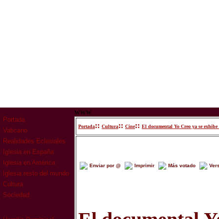
www
Portada
::
::
::
Portada
Cultura
Cine
El documental Yo Creo ya se exhibe
Vaticano
Realidades Eclesiales
Iglesia en España
Iglesia en América
Enviar por @
Imprimir
Más votado
Ver
Iglesia resto del mundo
Cultura
Sociedad