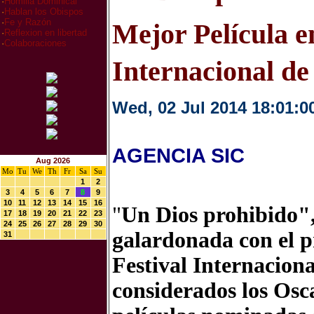
·
Homilia Dominical
·
Hablan los Obispos
·
Fe y Razón
Mejor Película en
·
Reflexion en libertad
·
Colaboraciones
Internacional de 
Wed, 02 Jul 2014 18:01:0
AGENCIA SIC
Aug 2026
Mo
Tu
We
Th
Fr
Sa
Su
1
2
3
4
5
6
7
8
9
10
11
12
13
14
15
16
"
Un Dios prohibido"
17
18
19
20
21
22
23
24
25
26
27
28
29
30
galardonada con el p
31
Festival Internacion
considerados los Osca