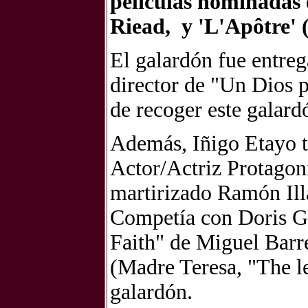
películas nominadas 
Riead, y 'L'Apôtre'
El galardón fue entre
director de "Un Dios 
de recoger este galard
Además, Iñigo Etayo 
Actor/Actriz Protagoni
martirizado Ramón Ill
Competía con Doris Gu
Faith" de Miguel Barr
(Madre Teresa, "The le
galardón.