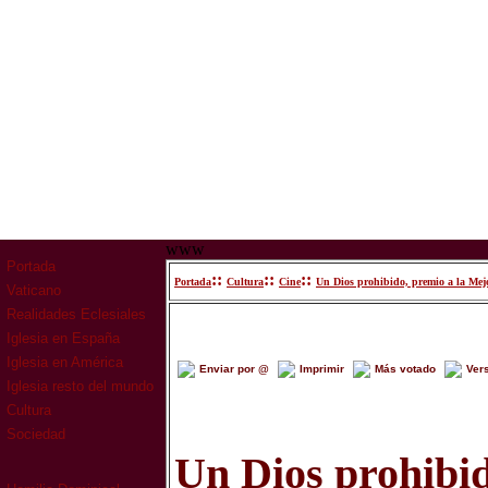
www
Portada
::
::
::
Portada
Cultura
Cine
Un Dios prohibido, premio a la Mejo
Vaticano
Realidades Eclesiales
Iglesia en España
Iglesia en América
Enviar por @
Imprimir
Más votado
Ver
Iglesia resto del mundo
Cultura
Sociedad
Un Dios prohibid