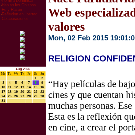
·
Homilia Dominical
·
Hablan los Obispos
Web especializad
·
Fe y Razón
·
Reflexion en libertad
·
Colaboraciones
valores
Mon, 02 Feb 2015 19:01:0
RELIGION CONFIDE
Aug 2026
Mo
Tu
We
Th
Fr
Sa
Su
1
2
“Hay películas de baj
3
4
5
6
7
8
9
10
11
12
13
14
15
16
cines y que cuentan hi
17
18
19
20
21
22
23
24
25
26
27
28
29
30
31
muchas personas. Ese e
Esta es la reflexión q
en cine, a crear el por