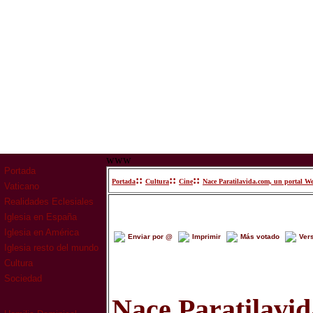
www
Portada
::
::
::
Portada
Cultura
Cine
Nace Paratilavida.com, un portal Web
Vaticano
Realidades Eclesiales
Iglesia en España
Iglesia en América
Enviar por @
Imprimir
Más votado
Ver
Iglesia resto del mundo
Cultura
Sociedad
Nace Paratilavid