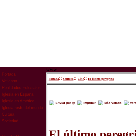
www
Portada
::
::
::
Portada
Cultura
Cine
El último peregrino
Vaticano
Realidades Eclesiales
Iglesia en España
Iglesia en América
Enviar por @
Imprimir
Más votado
Ver
Iglesia resto del mundo
Cultura
Sociedad
El último peregr