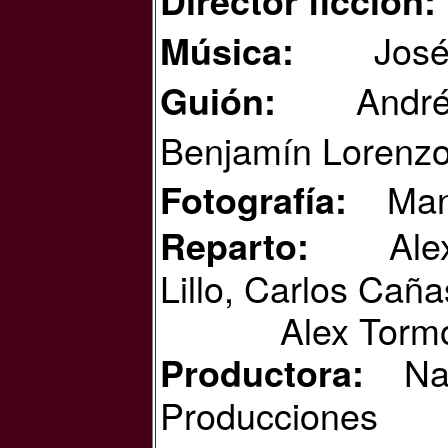
Director ficción:
Jos
Música:
André
Guión:
Benjamín Lorenz
Man
Fotografía:
Ale
Reparto:
Lillo, Carlos Cañ
Alex Torm
Na
Productora:
Producciones