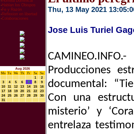
·
Homilia Dominical
·
Hablan los Obispos
Thu, 13 May 2021 13:05:0
·
Fe y Razón
·
Reflexion en libertad
·
Colaboraciones
Jose Luis Turiel Gag
CAMINEO.INFO.-
Producciones est
Aug 2026
Mo
Tu
We
Th
Fr
Sa
Su
1
2
documental: “Tier
3
4
5
6
7
8
9
10
11
12
13
14
15
16
17
18
19
20
21
22
23
Con una estructu
24
25
26
27
28
29
30
31
misterio’ y ‘Cora
entrelaza testimo