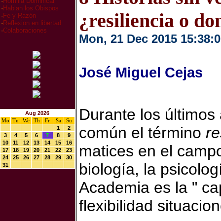
·
Homilia Dominical
·
Hablan los Obispos
¿resiliencia o do
·
Fe y Razón
·
Reflexion en libertad
·
Colaboraciones
Mon, 21 Dec 2015 15:38:0
José Miguel Cejas
Durante los últimos
Aug 2026
Mo
Tu
We
Th
Fr
Sa
Su
común el término
re
1
2
3
4
5
6
7
8
9
10
11
12
13
14
15
16
matices en el campo 
17
18
19
20
21
22
23
24
25
26
27
28
29
30
biología, la psicolo
31
Academia es la " c
flexibilidad situacio