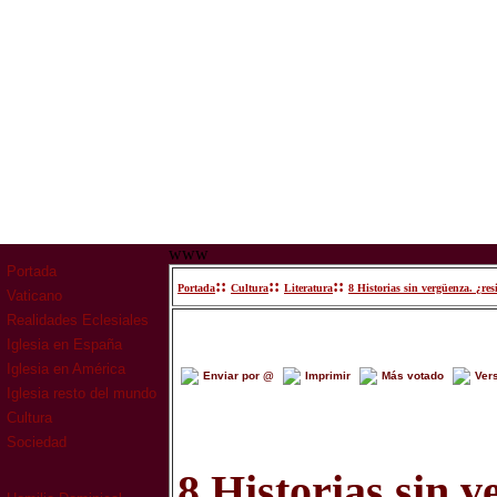
www
Portada
::
::
::
Portada
Cultura
Literatura
8 Historias sin vergüenza. ¿res
Vaticano
Realidades Eclesiales
Iglesia en España
Iglesia en América
Enviar por @
Imprimir
Más votado
Ver
Iglesia resto del mundo
Cultura
Sociedad
8 Historias sin 