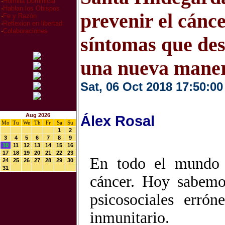
·
Homilia Dominical
·
Hablan los Obispos
prevenir el cánce
·
Fe y Razón
·
Reflexion en libertad
·
Colaboraciones
síntomas que de
una nueva maner
Sat, 06 Oct 2018 17:50:00
Aug 2026
Álex Rosal
Mo
Tu
We
Th
Fr
Sa
Su
1
2
3
4
5
6
7
8
9
10
11
12
13
14
15
16
17
18
19
20
21
22
23
En todo el mundo 
24
25
26
27
28
29
30
31
cáncer. Hoy sabemo
psicosociales errón
inmunitario.