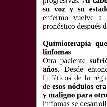
progresivas.
Al cabo
su voz y su estad
enfermo vuelve a c
pronóstico después 
Quimioterapia que
linfomas
Otra paciente
sufr
años
. Desde entonc
linfáticos de la reg
de
esos nódulos er
y maligno para otro
linfomas se desarrol