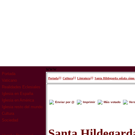
www
Portada
::
::
::
Portada
Cultura
Literatura
Santa Hildegarda señala cómo 
Vaticano
Realidades Eclesiales
Iglesia en España
Iglesia en América
Enviar por @
Imprimir
Más votado
Ver
Iglesia resto del mundo
Cultura
Sociedad
Santa Hildegard