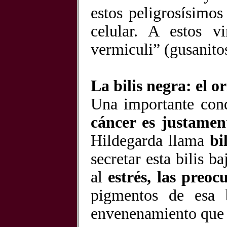
estos peligrosísimo
celular. A estos v
vermiculi” (gusanito
La bilis negra: el o
Una importante cond
cáncer es justament
Hildegarda llama
bi
secretar esta bilis b
al
estrés, las preoc
pigmentos de esa 
envenenamiento que 