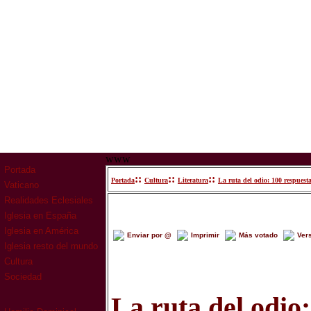
www
Portada
::
::
::
Portada
Cultura
Literatura
La ruta del odio: 100 respuesta
Vaticano
Realidades Eclesiales
Iglesia en España
Iglesia en América
Enviar por @
Imprimir
Más votado
Ver
Iglesia resto del mundo
Cultura
Sociedad
La ruta del odio