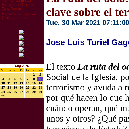
·
Homilia Dominical
·
Hablan los Obispos
clave sobre el te
·
Fe y Razón
·
Reflexion en libertad
·
Colaboraciones
Tue, 30 Mar 2021 07:11:0
Jose Luis Turiel Gag
El texto
La ruta del o
Aug 2026
Mo
Tu
We
Th
Fr
Sa
Su
Social de la Iglesia,
po
1
2
3
4
5
6
7
8
9
10
11
12
13
14
15
16
terrorismo y ayuda a 
17
18
19
20
21
22
23
24
25
26
27
28
29
30
por qué hacen lo que h
31
cuándo operan, qué ma
unos y otros? ¿Qué pas
terrorismo de Estado? 