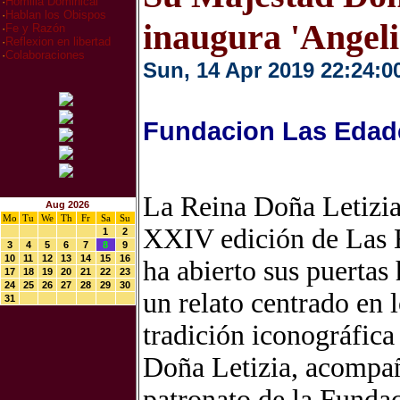
·
Homilia Dominical
·
Hablan los Obispos
inaugura 'Angeli
·
Fe y Razón
·
Reflexion en libertad
·
Colaboraciones
Sun, 14 Apr 2019 22:24:0
Fundacion Las Edad
La Reina Doña Letizia 
Aug 2026
Mo
Tu
We
Th
Fr
Sa
Su
XXIV edición de Las 
1
2
3
4
5
6
7
8
9
10
11
12
13
14
15
16
ha abierto sus puerta
17
18
19
20
21
22
23
24
25
26
27
28
29
30
un relato centrado en 
31
tradición iconográfica 
Doña Letizia, acompañ
patronato de la Fundac