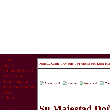
www
Portada
::
::
::
Portada
Cultura
Arte sacro
Su Majestad Doña Letizia inau
Vaticano
Realidades Eclesiales
Iglesia en España
Iglesia en América
Enviar por @
Imprimir
Más votado
Ver
Iglesia resto del mundo
Cultura
Sociedad
Su Majestad Doñ