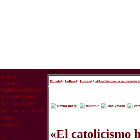
www
Portada
::
::
::
Portada
Cultura
Historia
«El catolicismo ha conformado la
Vaticano
Realidades Eclesiales
Iglesia en España
Iglesia en América
Enviar por @
Imprimir
Más votado
Ver
Iglesia resto del mundo
Cultura
Sociedad
«El catolicismo