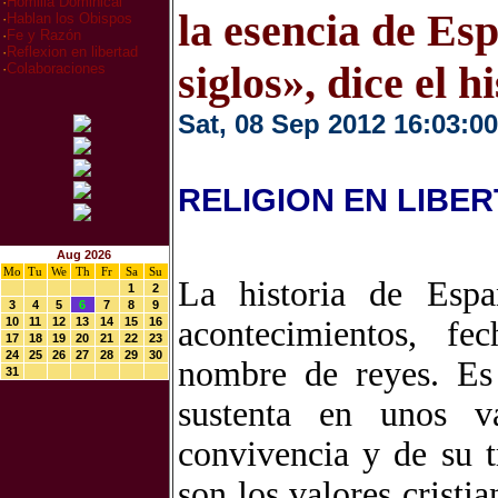
·
Homilia Dominical
la esencia de Es
·
Hablan los Obispos
·
Fe y Razón
·
Reflexion en libertad
siglos», dice el 
·
Colaboraciones
Sat, 08 Sep 2012 16:03:00
RELIGION EN LIBE
Aug 2026
Mo
Tu
We
Th
Fr
Sa
Su
La historia de Esp
1
2
3
4
5
6
7
8
9
10
11
12
13
14
15
16
acontecimientos, fe
17
18
19
20
21
22
23
24
25
26
27
28
29
30
nombre de reyes. Es 
31
sustenta en unos 
convivencia y de su 
son los valores cristia