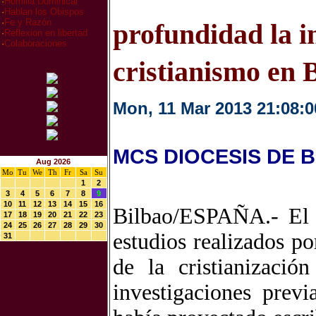
·
Homilia Dominical
·
Hablan los Obispos
·
Fe y Razón
profundidad la i
·
Reflexion en libertad
·
Colaboraciones
cristianismo en B
Mon, 11 Mar 2013 21:08:0
MCS DIOCESIS DE 
Aug 2026
Mo
Tu
We
Th
Fr
Sa
Su
1
2
3
4
5
6
7
8
9
10
11
12
13
14
15
16
Bilbao/ESPAÑA.- El I
17
18
19
20
21
22
23
24
25
26
27
28
29
30
estudios realizados p
31
de la cristianizaci
investigaciones prev