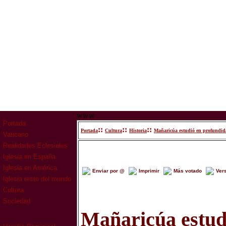
www
Portada
::
::
::
Portada
Cultura
Historia
Mañaricúa estudió en profundida
Vaticano
Realidades Eclesiales
Iglesia en España
Iglesia en América
Enviar por @
Imprimir
Más votado
Ver
Iglesia resto del mundo
Cultura
Sociedad
Mañaricúa estud