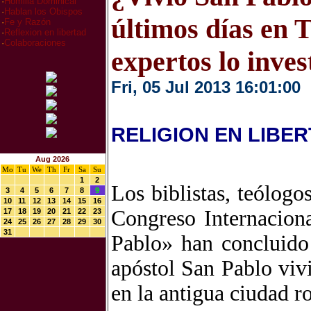
·
Homilia Dominical
·
Hablan los Obispos
últimos días en 
·
Fe y Razón
·
Reflexion en libertad
·
Colaboraciones
expertos lo inves
Fri, 05 Jul 2013 16:01:00
RELIGION EN LIBE
Aug 2026
Mo
Tu
We
Th
Fr
Sa
Su
1
2
Los biblistas, teólogo
3
4
5
6
7
8
9
10
11
12
13
14
15
16
Congreso Internacion
17
18
19
20
21
22
23
24
25
26
27
28
29
30
31
Pablo» han concluido
apóstol San Pablo vivi
en la antigua ciudad r