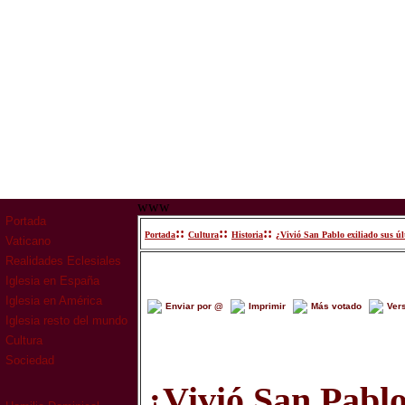
www
Portada
::
::
::
Portada
Cultura
Historia
¿Vivió San Pablo exiliado sus úl
Vaticano
Realidades Eclesiales
Iglesia en España
Iglesia en América
Enviar por @
Imprimir
Más votado
Ver
Iglesia resto del mundo
Cultura
Sociedad
¿Vivió San Pablo