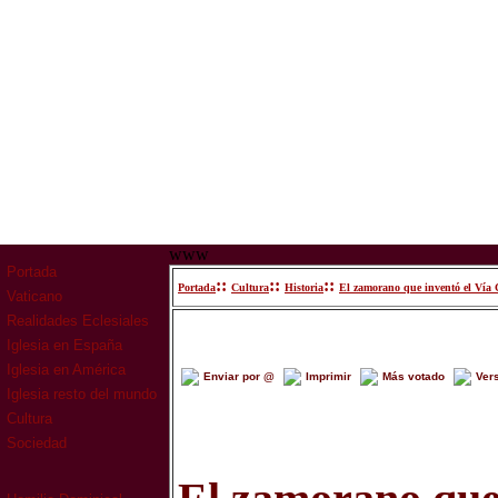
www
Portada
::
::
::
Portada
Cultura
Historia
El zamorano que inventó el Vía 
Vaticano
Realidades Eclesiales
Iglesia en España
Iglesia en América
Enviar por @
Imprimir
Más votado
Ver
Iglesia resto del mundo
Cultura
Sociedad