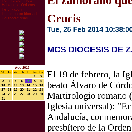
El zamorano que 
·
Homilia Dominical
·
Hablan los Obispos
·
Fe y Razón
·
Reflexion en libertad
Crucis
·
Colaboraciones
Tue, 25 Feb 2014 10:38:0
MCS DIOCESIS DE 
Aug 2026
El 19 de febrero, la Ig
Mo
Tu
We
Th
Fr
Sa
Su
1
2
3
4
5
6
7
8
9
beato Álvaro de Córdob
10
11
12
13
14
15
16
17
18
19
20
21
22
23
Martirologio romano (e
24
25
26
27
28
29
30
31
Iglesia universal): “E
Andalucía, conmemora
presbítero de la Orden