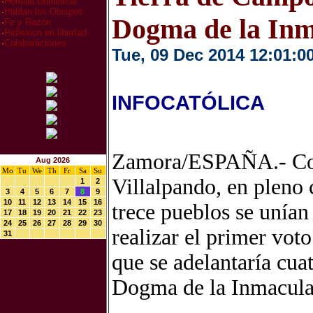
·
Homilia Dominical
·
Hablan los Obispos
Dogma de la In
·
Fe y Razón
·
Reflexion en libertad
·
Colaboraciones
Tue, 09 Dec 2014 12:01:0
INFOCATÓLICA
Zamora/ESPAÑA.- Corr
Aug 2026
Mo
Tu
We
Th
Fr
Sa
Su
Villalpando, en pleno
1
2
3
4
5
6
7
8
9
10
11
12
13
14
15
16
trece pueblos se unían
17
18
19
20
21
22
23
24
25
26
27
28
29
30
realizar el primer vo
31
que se adelantaría cua
Dogma de la Inmacula