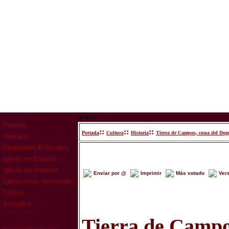
www
Portada
::
::
::
Portada
Cultura
Historia
Tierra de Campos, cuna del Dog
Vaticano
Realidades Eclesiales
Iglesia en España
Iglesia en América
Enviar por @
Imprimir
Más votado
Ver
Iglesia resto del mundo
Cultura
Sociedad
Tierra de Campo