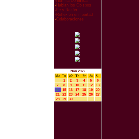
·
Homilia Dominical
·
Hablan los Obispos
·
Fe y Razón
·
Reflexion en libertad
·
Colaboraciones
Nov 2022
Mo
Tu
We
Th
Fr
Sa
Su
1
2
3
4
5
6
7
8
9
10
11
12
13
14
15
16
17
18
19
20
21
22
23
24
25
26
27
28
29
30