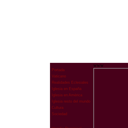
www
Portada
Vaticano
Realidades Eclesiales
Iglesia en España
Iglesia en América
Iglesia resto del mundo
Cultura
Sociedad