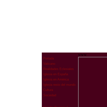
www
Portada
Vaticano
Realidades Eclesiales
Iglesia en España
Iglesia en América
Iglesia resto del mundo
Cultura
Sociedad