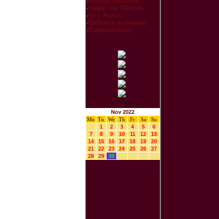
·
Homilia Dominical
·
Hablan los Obispos
·
Fe y Razón
·
Reflexion en libertad
·
Colaboraciones
Nov 2022
Mo
Tu
We
Th
Fr
Sa
Su
1
2
3
4
5
6
7
8
9
10
11
12
13
14
15
16
17
18
19
20
21
22
23
24
25
26
27
28
29
30