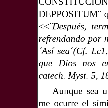
CONSTITUCI
DEPPOSITUM¨ que 
<<
¨Después, ter
refrendando por m
´Así sea´(Cf. Lc1
que Dios nos en
catech. Myst. 5, 18
Aunque sea un
me ocurre el sím