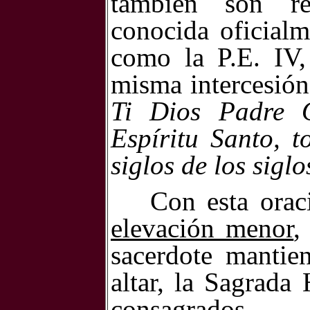
también son rel
conocida oficial
como la P.E. IV,
misma intercesió
Ti Dios Padre O
Espíritu Santo, 
siglos de los sigl
Con esta orac
elevación menor
,
sacerdote mantie
altar, la Sagrada
consagrados