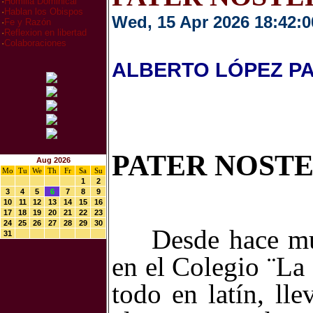
·
Homilia Dominical
·
Hablan los Obispos
Wed, 15 Apr 2026 18:42:0
·
Fe y Razón
·
Reflexion en libertad
·
Colaboraciones
ALBERTO LÓPEZ PA
PATER NOSTE
Aug 2026
Mo
Tu
We
Th
Fr
Sa
Su
1
2
3
4
5
6
7
8
9
10
11
12
13
14
15
16
17
18
19
20
21
22
23
24
25
26
27
28
29
30
Desde hace m
31
en el Colegio ¨La
todo en latín, ll