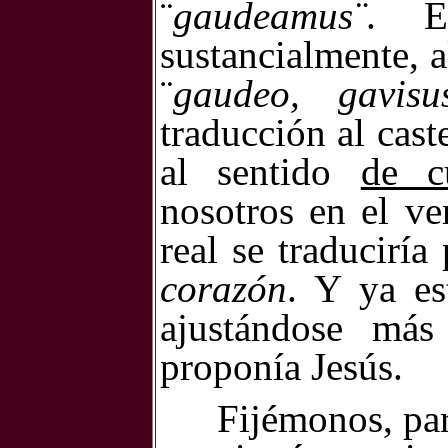
¨
gaudeamus¨
. E
sustancialmente, a
¨
gaudeo, gavis
traducción al cas
al sentido
de 
nosotros en el ve
real se traduciría 
corazón
. Y ya es
ajustándose más
proponía Jesús.
Fijémonos, par