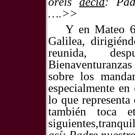
oréis
decid
: Pad
….>>
Y en Mateo 6,
Galilea, dirigié
reunida, des
Bienaventuranzas 
sobre los mandam
especialmente en e
lo que representa
también toca e
siguientes,tranqu
así: Padre nuestr