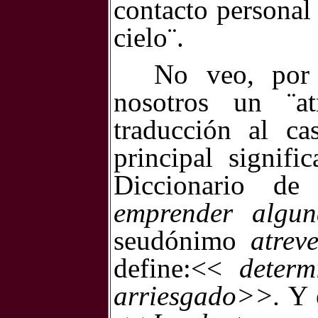
contacto personal
cielo¨.
No veo, por 
nosotros un ¨at
traducción al ca
principal signifi
Diccionario 
emprender algu
seudónimo
atrev
define:<<
deter
arriesgado>>.
Y 