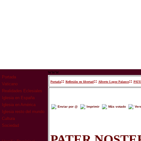
www
Portada
::
::
::
Portada
Reflexión en libertad
Alberto Lopez Palanco
PAT
Vaticano
Realidades Eclesiales
Iglesia en España
Iglesia en América
Enviar por @
Imprimir
Más votado
Ver
Iglesia resto del mundo
Cultura
Sociedad
PATER NOSTE