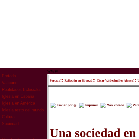
www
Portada
::
::
::
Portada
Reflexión en libertad
César Valdeolmillos Alonso
U
Vaticano
Realidades Eclesiales
Iglesia en España
Iglesia en América
Enviar por @
Imprimir
Más votado
Ver
Iglesia resto del mundo
Cultura
Sociedad
Una sociedad en c