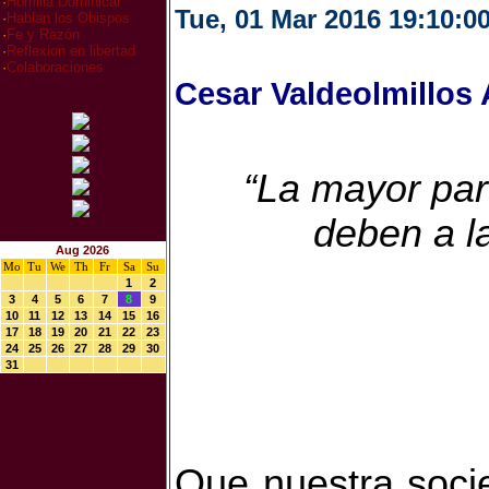
·
Homilia Dominical
Tue, 01 Mar 2016 19:10:0
·
Hablan los Obispos
·
Fe y Razón
·
Reflexion en libertad
·
Colaboraciones
Cesar Valdeolmillos
“La mayor par
deben a l
Aug 2026
Mo
Tu
We
Th
Fr
Sa
Su
1
2
3
4
5
6
7
8
9
10
11
12
13
14
15
16
17
18
19
20
21
22
23
24
25
26
27
28
29
30
31
Que nuestra soci