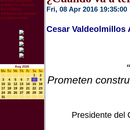
·
Homilia Dominical
·
Hablan los Obispos
Fri, 08 Apr 2016 19:35:00
·
Fe y Razón
·
Reflexion en libertad
·
Colaboraciones
Cesar Valdeolmillos
Aug 2026
Mo
Tu
We
Th
Fr
Sa
Su
1
2
Prometen constru
3
4
5
6
7
8
9
10
11
12
13
14
15
16
17
18
19
20
21
22
23
24
25
26
27
28
29
30
31
Presidente del 