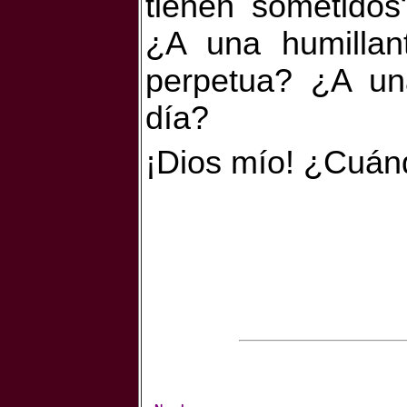
tienen sometidos
¿A una humillant
perpetua? ¿A un
día?
¡Dios mío! ¿Cuánd