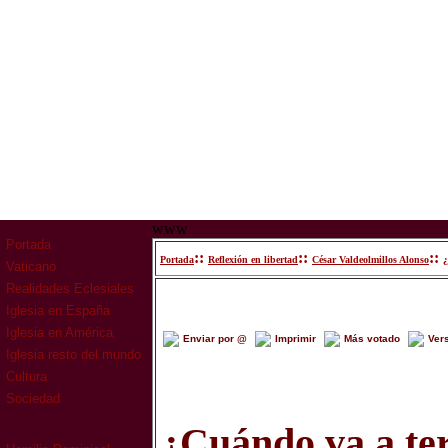
www
Portada
::
::
::
Portada
Reflexión en libertad
César Valdeolmillos Alonso
¿
Vaticano
Realidades Eclesiales
Iglesia en España
Iglesia en América
Enviar por @
Imprimir
Más votado
Ver
Iglesia resto del mundo
Cultura
Sociedad
¿Cuándo va a te