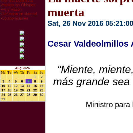
·
Homilia Dominical
·
Hablan los Obispos
muerta
·
Fe y Razón
·
Reflexion en libertad
·
Colaboraciones
Sat, 26 Nov 2016 05:21:0
Cesar Valdeolmillos
“Miente, miente
Aug 2026
Mo
Tu
We
Th
Fr
Sa
Su
1
2
más grande sea 
3
4
5
6
7
8
9
10
11
12
13
14
15
16
17
18
19
20
21
22
23
24
25
26
27
28
29
30
31
Ministro para 