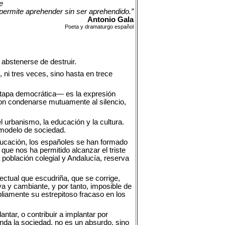
e
 permite aprehender sin ser aprehendido.”
Antonio Gala
Poeta y dramaturgo español
abstenerse de destruir.
 ni tres veces, sino hasta en trece
 etapa democrática— es la expresión
ron condenarse mutuamente al silencio,
l urbanismo, la educación y la cultura.
 modelo de sociedad.
ucación, los españoles se han formado
que nos ha permitido alcanzar el triste
 población colegial y Andalucía, reserva
ectual que escudriña, que se corrige,
va y cambiante, y por tanto, imposible de
liamente su estrepitoso fracaso en los
ntar, o contribuir a implantar por
anda la sociedad, no es un absurdo, sino