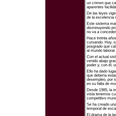
un crimen que ca
aparentes facilid
De las leyes vige
de la excelencia 
Este sistema mata
disminuyendo prog
no va a conceder 
Hace treinta años
cursando. Hoy, su
posgrado que cal
al mundo laboral.
Con el actual si
venido abajo gra
poder y, con él,
Ello ha dado luga
que debería estar
desempleo, por so
en su falta de mo
Desde 1985, la in
vista tenemos cu
competitivo mund
Se ha creado una 
temporal de escas
El drama de la la