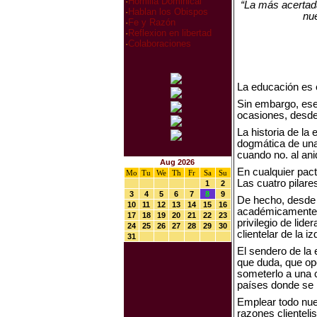
·
Homilia Dominical
“La más acertada
·
Hablan los Obispos
nue
·
Fe y Razón
·
Reflexion en libertad
·
Colaboraciones
La educación es 
Sin embargo, ese 
ocasiones, desde
La historia de l
dogmática de una
cuando no. al ani
Aug 2026
En cualquier pact
Mo
Tu
We
Th
Fr
Sa
Su
Las cuatro pilar
1
2
3
4
5
6
7
8
9
De hecho, desde 
10
11
12
13
14
15
16
académicamente so
17
18
19
20
21
22
23
privilegio de lid
24
25
26
27
28
29
30
clientelar de la 
31
El sendero de la 
que duda, que ope
someterlo a una c
países donde se 
Emplear todo nues
razones clienteli