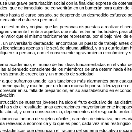
usa una grave perturbación social con la finalidad expresa de obten
ades, que de inmediato, se convertirán en un bumerán para quien de l
ntes hasta el curso pasado, se desprende un desmedido esfuerzo por e
mediante el esfuerzo personal.
 el estímulo y origina, que las personas dispuestas a realizar el nec
resivamente frente a aquellas que solo reclaman facilidades para obten
el valor que el mismo teóricamente representa, por el bajo nivel de 
, un universitario destacado, encontraba un puesto de trabajo antes d
 licenciatura apenas si le será de alguna utilidad, y a su
currículum
h
ifiquen su persona, con el consecuente agravamiento económico y su 
stema académico, el mundo de las ideas fundamentadas en el valor d
cias al denuedo consciente de los miembros de una determinada élite
 un sistema de creencias y un modelo de sociedad.
r a que sufrarnos una de las situaciones más alarmantes para cualqui
 preocupado, y mucho, por un futuro marcado por su liderazgo en el f
bresalir en su falta de preparación, en su analfabetismo en el conoc
tivación.
strucción de nuestros jóvenes ha sido el fruto exclusivo de las distint
al ha sido el resultado: unas generaciones mayoritariamente incapac
o laboral, y como consecuencia, dependientes del resguardo protect
inmensa factoría de sujetos dóciles, carentes de iniciativa, necesa
a relevancia económica y lo que es peor, cada vez más restringido y
s estadísticas que denuncian el fracaso del sistema educativo social