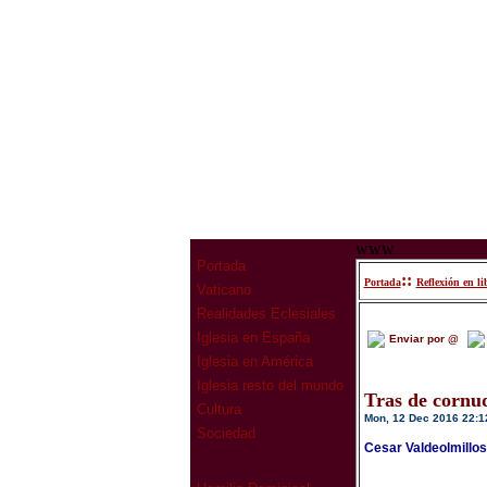
www
Portada
::
Portada
Reflexión en li
Vaticano
Realidades Eclesiales
Iglesia en España
Enviar por @
Iglesia en América
Iglesia resto del mundo
Tras de cornu
Cultura
Mon, 12 Dec 2016 22:1
Sociedad
Cesar Valdeolmillo