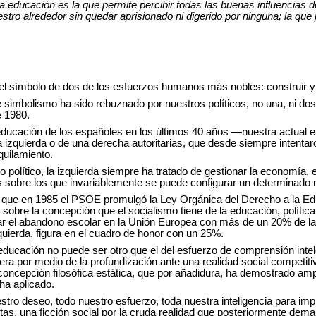
 educación es la que permite percibir todas las buenas influencias d
stro alrededor sin quedar aprisionado ni digerido por ninguna; la que
el símbolo de dos de los esfuerzos humanos más nobles: construir y 
simbolismo ha sido rebuznado por nuestros políticos, no una, ni dos,
 1980.
a educación de los españoles en los últimos 40 años —nuestra actual
 izquierda o de una derecha autoritarias, que desde siempre intenta
quilamiento.
o político, la izquierda siempre ha tratado de gestionar la economía, e
es sobre los que invariablemente se puede configurar un determinado
que en 1985 el PSOE promulgó la Ley Orgánica del Derecho a la Ed
bre la concepción que el socialismo tiene de la educación, política 
erar el abandono escolar en la Unión Europea con más de un 20% de la
izquierda, figura en el cuadro de honor con un 25%.
educación no puede ser otro que el del esfuerzo de comprensión intel
ra por medio de la profundización ante una realidad social competiti
oncepción filosófica estática, que por añadidura, ha demostrado amp
ha aplicado.
tro deseo, todo nuestro esfuerzo, toda nuestra inteligencia para impla
stas, una ficción social por la cruda realidad que posteriormente dem