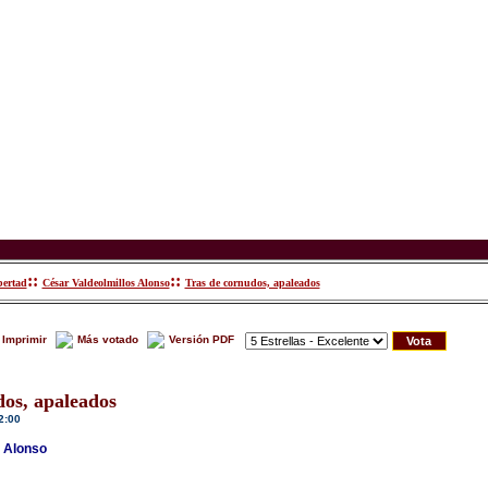
::
::
bertad
César Valdeolmillos Alonso
Tras de cornudos, apaleados
Imprimir
Más votado
Versión PDF
dos, apaleados
2:00
s Alonso