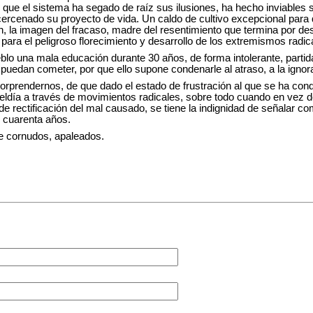
que el sistema ha segado de raíz sus ilusiones, ha hecho inviables 
cercenado su proyecto de vida. Un caldo de cultivo excepcional para
ión, la imagen del fracaso, madre del resentimiento que termina por de
 para el peligroso florecimiento y desarrollo de los extremismos radic
lo una mala educación durante 30 años, de forma intolerante, partidar
uedan cometer, por que ello supone condenarle al atraso, a la ignoran
rprendernos, de que dado el estado de frustración al que se ha cond
eldía a través de movimientos radicales, sobre todo cuando en vez d
de rectificación del mal causado, se tiene la indignidad de señalar co
 cuarenta años.
e cornudos, apaleados
.