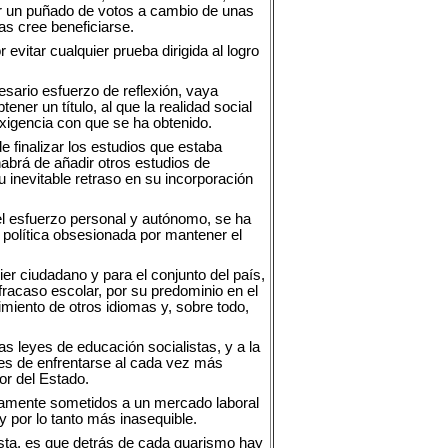
er un puñado de votos a cambio de unas
as cree beneficiarse.
vitar cualquier prueba dirigida al logro
esario esfuerzo de reflexión, vaya
er un título, al que la realidad social
exigencia con que se ha obtenido.
e finalizar los estudios que estaba
abrá de añadir otros estudios de
inevitable retraso en su incorporación
el esfuerzo personal y autónomo, se ha
 política obsesionada por mantener el
er ciudadano y para el conjunto del país,
racaso escolar, por su predominio en el
imiento de otros idiomas y, sobre todo,
as leyes de educación socialistas, y a la
es de enfrentarse al cada vez más
or del Estado.
riamente sometidos a un mercado laboral
 por lo tanto más inasequible.
ista, es que detrás de cada guarismo hay