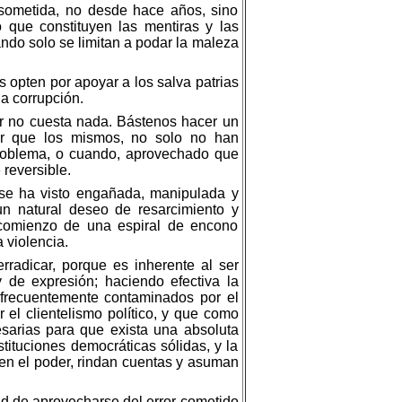
sometida, no desde hace años, sino
que constituyen las mentiras y las
ndo solo se limitan a podar la maleza
 opten por apoyar a los salva patrias
a corrupción.
ter no cuesta nada. Bástenos hacer un
bar que los mismos, no solo no han
problema, o cuando, aprovechado que
 reversible.
se ha visto engañada, manipulada y
n natural deseo de resarcimiento y
l comienzo de una espiral de encono
 violencia.
radicar, porque es inherente al ser
 de expresión; haciendo efectiva la
 frecuentemente contaminados por el
el clientelismo político, y que como
esarias para que exista una absoluta
stituciones democráticas sólidas, y la
 en el poder, rindan cuentas y asuman
ad de aprovecharse del error cometido