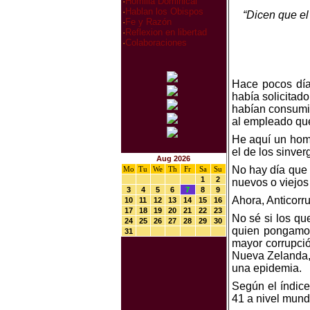
·
Homilia Dominical
·
Hablan los Obispos
“Dicen que el
·
Fe y Razón
·
Reflexion en libertad
·
Colaboraciones
Hace pocos día
había solicitado
habían consumid
al empleado que
He aquí un hom
el de los sinve
Aug 2026
No hay día que 
Mo
Tu
We
Th
Fr
Sa
Su
1
2
nuevos o viejos
3
4
5
6
7
8
9
Ahora, Anticorr
10
11
12
13
14
15
16
17
18
19
20
21
22
23
No sé si los q
24
25
26
27
28
29
30
quien pongamos
31
mayor corrupci
Nueva Zelanda, 
una epidemia.
Según el índice
41 a nivel mund