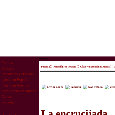
www
Portada
::
::
::
Portada
Reflexión en libertad
César Valdeolmillos Alonso
L
Vaticano
Realidades Eclesiales
Iglesia en España
Iglesia en América
Enviar por @
Imprimir
Más votado
Ver
Iglesia resto del mundo
Cultura
Sociedad
La encrucijada