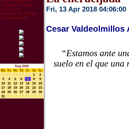
·
Homilia Dominical
·
Hablan los Obispos
Fri, 13 Apr 2018 04:06:00
·
Fe y Razón
·
Reflexion en libertad
·
Colaboraciones
Cesar Valdeolmillos
“Estamos ante una 
suelo en el que una 
Aug 2026
Mo
Tu
We
Th
Fr
Sa
Su
1
2
3
4
5
6
7
8
9
10
11
12
13
14
15
16
17
18
19
20
21
22
23
24
25
26
27
28
29
30
31