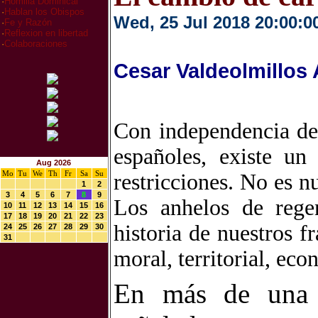
·
Homilia Dominical
·
Hablan los Obispos
Wed, 25 Jul 2018 20:00:0
·
Fe y Razón
·
Reflexion en libertad
·
Colaboraciones
Cesar Valdeolmillos
Con independencia de 
españoles, existe un
Aug 2026
Mo
Tu
We
Th
Fr
Sa
Su
restricciones. No es n
1
2
3
4
5
6
7
8
9
Los anhelos de rege
10
11
12
13
14
15
16
17
18
19
20
21
22
23
historia de nuestros f
24
25
26
27
28
29
30
31
moral, territorial, eco
En más de una 