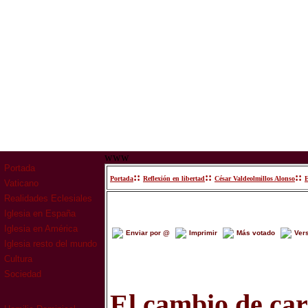
www
Portada
::
::
::
Portada
Reflexión en libertad
César Valdeolmillos Alonso
E
Vaticano
Realidades Eclesiales
Iglesia en España
Iglesia en América
Enviar por @
Imprimir
Más votado
Ver
Iglesia resto del mundo
Cultura
Sociedad
El cambio de car