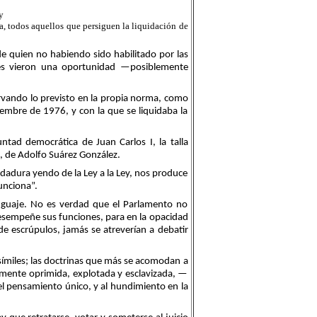
y
a, todos aquellos que persiguen la liquidación de
de quien no habiendo sido habilitado por las
nes vieron una oportunidad —posiblemente
ervando lo previsto en la propia norma, como
iembre de 1976, y con la que se liquidaba la
ntad democrática de Juan Carlos I, la talla
a, de Adolfo Suárez González.
dadura yendo de la Ley a la Ley, nos produce
unciona”.
nguaje. No es verdad que el Parlamento no
 desempeñe sus funciones, para en la opacidad
de escrúpulos, jamás se atreverían a debatir
osímiles; las doctrinas que más se acomodan a
amente oprimida, explotada y esclavizada, —
 pensamiento único, y al hundimiento en la