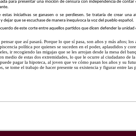
mada para presentar una moción de censura con independencia de contar o
ante.
estas iniciativas se ganasen o se perdiesen. Se trataría de crear una at
a y dejar que se escuchase de manera inequívoca la voz del pueblo español.
cuerdo de este corte entre aquellos partidos que dicen defender la unidad d
 pensar que así pasará. Porque lo que sí pasa, son años y más años; los
iscencia política por quienes se suceden en el poder, aplaudidos y cor
ieles, ir recogiendo las migajas que se les arrojan desde la mesa del banq
n medio de estas dos extremidades, lo que le ocurre al ciudadano de la c
 puede pagar la hipoteca, al joven que ve cómo pasan los años y su futu
, se tome el trabajo de hacer presente su existencia y figurar entre las 