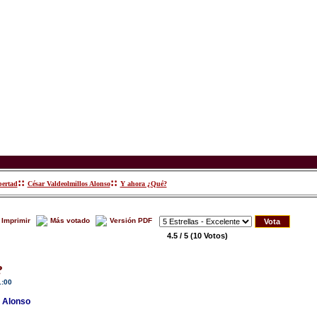
::
::
bertad
César Valdeolmillos Alonso
Y ahora ¿Qué?
Imprimir
Más votado
Versión PDF
4.5 / 5
(10 Votos)
?
1:00
s Alonso