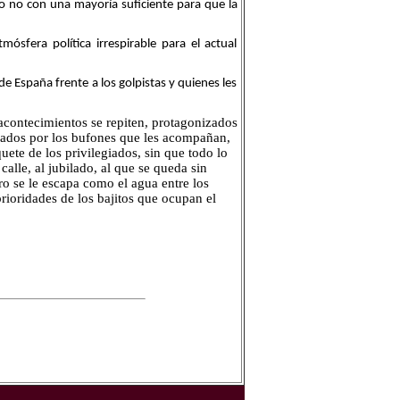
 no con una mayoría suficiente para que la
mósfera política irrespirable para el actual
e España frente a los golpistas y quienes les
 acontecimientos se repiten, protagonizados
eados por los bufones que les acompañan,
uete de los privilegiados, sin que todo lo
alle, al jubilado, al que se queda sin
ro se le escapa como el agua entre los
prioridades de los bajitos que ocupan el