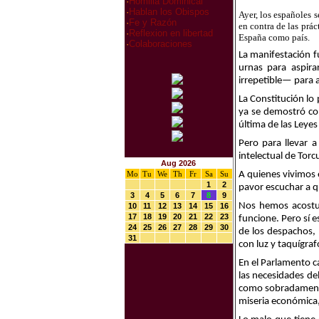
·
Homilia Dominical
·
Hablan los Obispos
Ayer, los españoles 
·
Fe y Razón
en contra de las prá
·
Reflexion en libertad
España como país.
·
Colaboraciones
La manifestación f
urnas para aspir
irrepetible— para a
La Constitución lo
ya se demostró con
última de las Leye
Pero para llevar a
intelectual de Torc
Aug 2026
Mo
Tu
We
Th
Fr
Sa
Su
A quienes vivimos 
1
2
pavor escuchar a q
3
4
5
6
7
8
9
Nos hemos acostum
10
11
12
13
14
15
16
17
18
19
20
21
22
23
funcione. Pero sí 
24
25
26
27
28
29
30
de los despachos, 
31
con luz y taquígraf
En el Parlamento c
las necesidades de
como sobradamente
miseria económica,