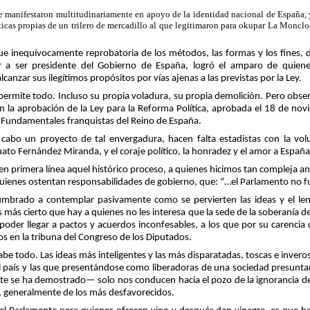
se manifestaron multitudinariamente en apoyo de la identidad nacional de España, 
cticas propias de un trilero de mercadillo al que legitimaron para okupar La Monclo
ue inequívocamente reprobatoria de los métodos, las formas y los fines, 
ar a ser presidente del Gobierno de España, logró el amparo de quie
lcanzar sus ilegítimos propósitos por vías ajenas a las previstas por la Ley.
 permite todo. Incluso su propia voladura, su propia demolición. Pero obs
 la aprobación de la Ley para la Reforma Política, aprobada el 18 de nov
s Fundamentales franquistas del Reino de España.
 cabo un proyecto de tal envergadura, hacen falta estadistas con la volu
uato Fernández Miranda, y el coraje político, la honradez y el amor a Españ
en primera línea aquel histórico proceso, a quienes hicimos tan compleja an
uienes ostentan responsabilidades de gobierno, que: “…el Parlamento no f
brado a contemplar pasivamente como se pervierten las ideas y el le
es más cierto que hay a quienes no les interesa que la sede de la soberanía
poder llegar a pactos y acuerdos inconfesables, a los que por su carencia 
os en la tribuna del Congreso de los Diputados.
abe todo. Las ideas más inteligentes y las más disparatadas, toscas e inver
l país y las que presentándose como liberadoras de una sociedad presunt
 se ha demostrado— solo nos conducen hacia el pozo de la ignorancia del
 generalmente de los más desfavorecidos.