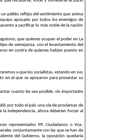
 que retratarse, votar y someterse al juicio
 un pálido reflejo del sentimiento que anima
un equipo apoyado por todos los enemigos de
puesto a sacrificar lo más noble de la nación
treguismo, que quienes ocupan el poder en La
 tipo de semejanza, con el levantamiento del
lzaron en contra de quienes habían puesto en
remos a que los socialistas, estando en sus
to en el que se apoyaron para presentar su
antar cuanto les sea posible, sin importarles
dió por todo el país una ola de proclamas de
 la independencia, ahora deberían forzar al
eran representados PP, Ciudadanos o Vox,
nerales conjuntamente con las que se han de
idente del Gobierno, la oposición quedaría