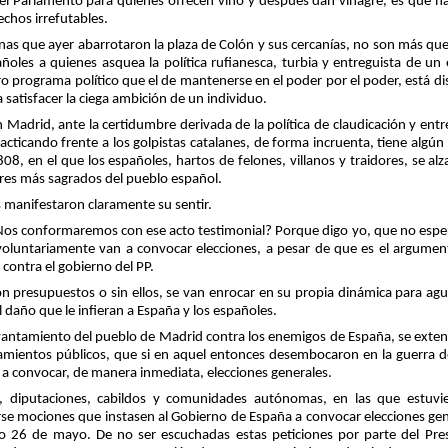
el Parlamento para quienes ofrecen vino y después dan vinagre, es que hay
echos irrefutables.
as que ayer abarrotaron la plaza de Colón y sus cercanías, no son más que
ñoles a quienes asquea la política rufianesca, turbia y entreguista de 
o programa político que el de mantenerse en el poder por el poder, está dis
 satisfacer la ciega ambición de un individuo.
n Madrid, ante la certidumbre derivada de la política de claudicación y en
cticando frente a los golpistas catalanes, de forma incruenta, tiene algún
8, en el que los españoles, hartos de felones, villanos y traidores, se a
res más sagrados del pueblo español.
s manifestaron claramente su sentir.
s conformaremos con ese acto testimonial? Porque digo yo, que no espera
voluntariamente van a convocar elecciones, a pesar de que es el argumen
contra el gobierno del PP.
con presupuestos o sin ellos, se van enrocar en su propia dinámica para agu
l daño que le infieran a España y los españoles.
evantamiento del pueblo de Madrid contra los enemigos de España, se exten
amientos públicos, que si en aquel entonces desembocaron en la guerra de
a a convocar, de manera inmediata, elecciones generales.
, diputaciones, cabildos y comunidades autónomas, en las que estuvi
se mociones que instasen al Gobierno de España a convocar elecciones ge
mo 26 de mayo. De no ser escuchadas estas peticiones por parte del Pres