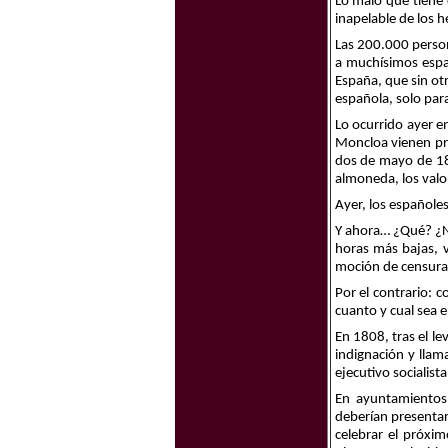
Lo malo que tiene 
inapelable de los h
Las 200.000 person
a muchísimos espa
España, que sin otr
española, solo para
Lo ocurrido ayer e
Moncloa vienen pra
dos de mayo de 180
almoneda, los valo
Ayer, los españole
Y ahora… ¿Qué? ¿No
horas más bajas, 
moción de censura 
Por el contrario: 
cuanto y cual sea e
En 1808, tras el l
indignación y llam
ejecutivo socialist
En ayuntamientos
deberían presentar
celebrar el próxi