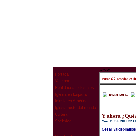
www
Portada
::
Portada
Reflexión en li
Vaticano
Realidades Eclesiales
Iglesia en España
Enviar por @
Iglesia en América
Iglesia resto del mundo
Cultura
Y ahora ¿Qué
Sociedad
Mon, 11 Feb 2019 22:2
Cesar Valdeolmillo