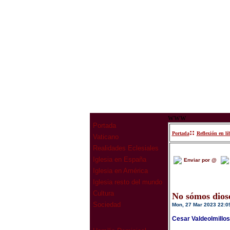
www
Portada
::
Portada
Reflexión en li
Vaticano
Realidades Eclesiales
Iglesia en España
Enviar por @
Iglesia en América
Iglesia resto del mundo
Cultura
No sómos dios
Sociedad
Mon, 27 Mar 2023 22:0
Cesar Valdeolmillo