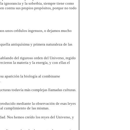
la ignorancia y la soberbia, siempre tiene como
en contra sus propios propósitos, porque no todo
somos unos crédulos ingenuos, o dejamos mucho
aquella
antiquísima y primera naturaleza de las
 hablando del riguroso orden del Universo, regido
ieron la materia y la energía, y con ellas el
 su aparición la biología al combinarse
.
ucturas todavía más complejas llamadas culturas.
producido mediante la observación de esas leyes
s al cumplimiento de las mismas.
dad. Nos hemos creído los reyes del Universo, y