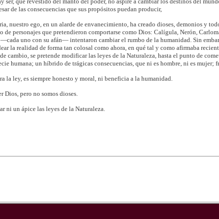
ay ser, que revestido del manto del poder, no aspire a cambiar los destinos del mun
pesar de las consecuencias que sus propósitos puedan producir,
oria, nuestro ego, en un alarde de envanecimiento, ha creado dioses, demonios y todo
to de personajes que pretendieron comportarse como Dios: Calígula, Nerón, Carlomagn
s —cada uno con su afán— intentaron cambiar el rumbo de la humanidad. Sin embar
ear la realidad de forma tan colosal como ahora, en qué tal y como afirmaba recien
cambio, se pretende modificar las leyes de la Naturaleza, hasta el punto de cometer
ecie humana; un híbrido de trágicas consecuencias, que ni es hombre, ni es mujer; fr
a la ley, es siempre honesto y moral, ni beneficia a la humanidad.
r Dios, pero no somos dioses.
 ni un ápice las leyes de la Naturaleza.