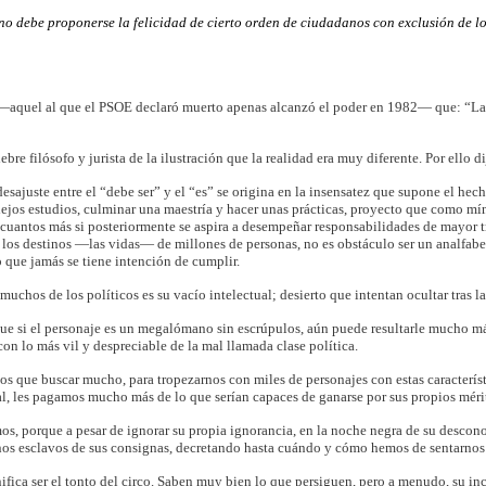
no debe proponerse la felicidad de cierto orden de ciudadanos con exclusión de lo
aquel al que el PSOE declaró muerto apenas alcanzó el poder en 1982— que: “La 
ebre filósofo y jurista de la ilustración que la realidad era muy diferente. Por ello d
esajuste entre el “debe ser” y el “es” se origina en la insensatez que supone el hech
ejos estudios, culminar una maestría y hacer unas prácticas, proyecto que como mín
 cuantos más si posteriormente se aspira a desempeñar responsabilidades de mayor t
r los destinos —las vidas— de millones de personas, no es obstáculo ser un analfabe
 que jamás se tiene intención de cumplir.
uchos de los políticos es su vacío intelectual; desierto que intentan ocultar tras l
que si el personaje es un megalómano sin escrúpulos, aún puede resultarle mucho más
on lo más vil y despreciable de la mal llamada clase política.
s que buscar mucho, para tropezarnos con miles de personajes con estas característi
al, les pagamos mucho más de lo que serían capaces de ganarse por sus propios méri
s, porque a pesar de ignorar su propia ignorancia, en la noche negra de su desconoc
os esclavos de sus consignas, decretando hasta cuándo y cómo hemos de sentarnos e
nifica ser el tonto del circo. Saben muy bien lo que persiguen, pero a menudo, su i