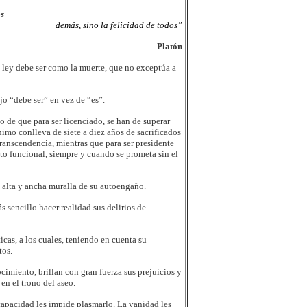
s
demás, sino la felicidad de todos”
Platón
ley debe ser como la muerte, que no exceptúa a
ijo
“debe ser”
en vez de
“es”.
o de que para ser licenciado, se han de superar
imo conlleva de siete a diez años de sacrificados
ranscendencia, mientras que para ser presidente
to funcional, siempre y cuando se prometa sin el
a alta y ancha muralla de su autoengaño.
 sencillo hacer realidad sus delirios de
cas, a los cuales, teniendo en cuenta su
tos.
imiento, brillan con gran fuerza sus prejuicios y
n el trono del aseo.
ncapacidad les impide plasmarlo. La vanidad les