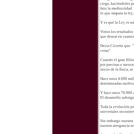
ciega, haciéndoles p
futo la mediocridad.
lo que ampara la ley,
Y es qué la Ley es 
Vistos los resultado
que desear en cuanto 
Decía Cicerón que:
“
cosas”.
Cuando el gran filóso
por precisas e inexor
inicio de la física, s
Hace unos 4.000 millo
determinadas molécul
Y hace unos 70.000 a
El desarrollo subsigu
Toda la evolución pr
universales incontro
Sin embargo nuestra 
nuestra arrogancia n