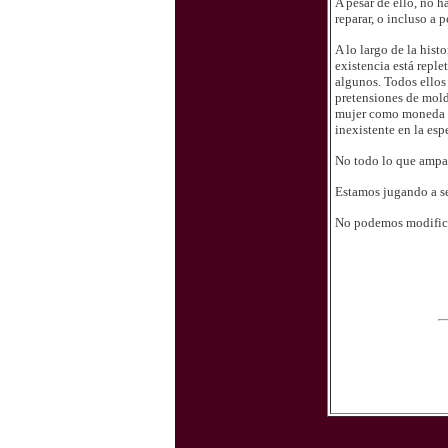
A pesar de ello, no h
reparar, o incluso a 
A lo largo de la hist
existencia está reple
algunos. Todos ello
pretensiones de mold
mujer como moneda de 
inexistente en la esp
No todo lo que ampar
Estamos jugando a se
No podemos modificar