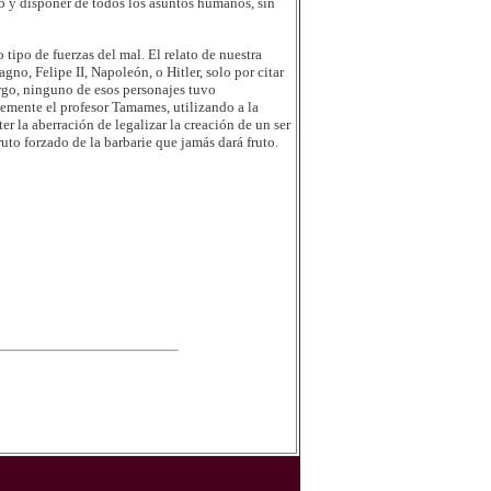
do y disponer de todos los asuntos humanos, sin
 tipo de fuerzas del mal. El relato de nuestra
o, Felipe II, Napoleón, o Hitler, solo por citar
go, ninguno de esos personajes tuvo
temente el profesor Tamames, utilizando a la
 la aberración de legalizar la creación de un ser
uto forzado de la barbarie que jamás dará fruto.