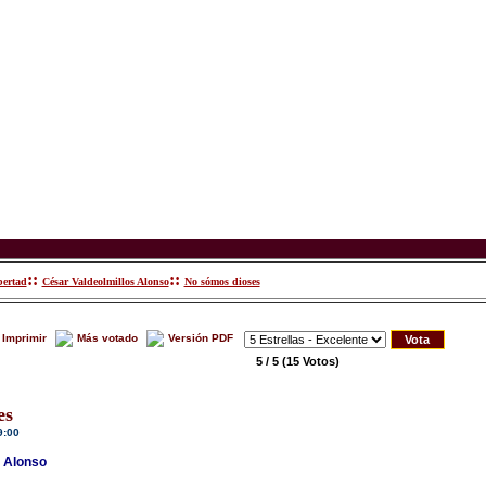
::
::
bertad
César Valdeolmillos Alonso
No sómos dioses
Imprimir
Más votado
Versión PDF
5 / 5
(15 Votos)
es
9:00
s Alonso