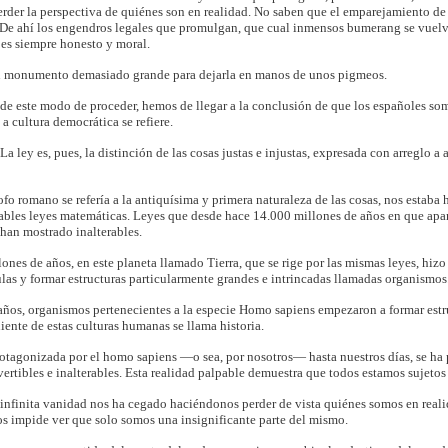
erder la perspectiva de quiénes son en realidad. No saben que el emparejamiento de 
 De ahí los engendros legales que promulgan, que cual inmensos bumerang se vuelv
 es siempre honesto y moral.
un monumento demasiado grande para dejarla en manos de unos pigmeos.
s de este modo de proceder, hemos de llegar a la conclusión de que los españoles 
a cultura democrática se refiere.
La ley es, pues, la distinción de las cosas justas e injustas, expresada con arreglo a 
fo romano se refería a la antiquísima y primera naturaleza de las cosas, nos estaba
ables leyes matemáticas. Leyes que desde hace 14.000 millones de años en que aparec
e han mostrado inalterables.
nes de años, en este planeta llamado Tierra, que se rige por las mismas leyes, hizo
as y formar estructuras particularmente grandes e intrincadas llamadas organismos
ños, organismos pertenecientes a la especie Homo sapiens empezaron a formar estr
iente de estas culturas humanas se llama historia.
otagonizada por el homo sapiens —o sea, por nosotros— hasta nuestros días, se ha 
vertibles e inalterables. Esta realidad palpable demuestra que todos estamos sujeto
infinita vanidad nos ha cegado haciéndonos perder de vista quiénes somos en reali
os impide ver que solo somos una insignificante parte del mismo.