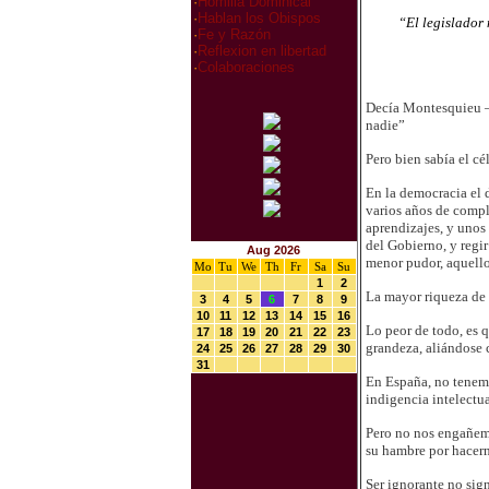
·
Homilia Dominical
·
Hablan los Obispos
“El legislador 
·
Fe y Razón
·
Reflexion en libertad
·
Colaboraciones
Decía Montesquieu
—
nadie”
Pero bien sabía el cél
En la democracia el d
varios años de compl
aprendizajes, y unos
del Gobierno, y regi
Aug 2026
menor pudor, aquello
Mo
Tu
We
Th
Fr
Sa
Su
1
2
La mayor riqueza de m
3
4
5
6
7
8
9
10
11
12
13
14
15
16
Lo peor de todo, es 
17
18
19
20
21
22
23
grandeza, aliándose c
24
25
26
27
28
29
30
31
En España, no tenemo
indigencia intelectu
Pero no nos engañemo
su hambre por hacern
Ser ignorante no sig