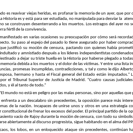
ado es reavivar viejas heridas, es profanar la memoria de un ayer, que por 
 La Historia es y está para ser estudiada, no manipulada para desviar la
atenc
 no se construyen desenterrando a los muertos. Los estragos del ayer no
rra fértil de la convivencia.
manifestado en varias ocasiones su preocupación por cómo será recordado
pecto. Su paso al espejo del pasado lo tiene asegurado por haber comprad
 que justificó su moción de censura, pactando con quienes había prometi
 indultado y amnistiado después a los líderes independentistas condenado
destinado a dejar su triste huella en la Historia por haberse plegado a todas 
memoria debida a los muertos y el dolor de las víctimas. Y entre una lista 
uncias, promesas incumplidas, contradicciones, y tal y como le dijo Alberto
sposa, hermano y hasta el Fiscal general del Estado están imputados.” La
por el Tribunal Superior de Justicia de Madrid. “Cuatro causas judiciales
dos, y él al tanto de todo.”
: "El mundo no está en peligro por las malas personas, sino por aquellas que
e enfrenta a un descalabro sin precedentes, la oposición parece más inter
lemas de la nación. Incapaces de unirse unos y otros en una estrategia 
constitucional de frenar los excesos del poder. El principal partido de la 
 asiento vacío de Rajoy durante la moción de censura, con todo su simbol
rse abiertamente al discurso progresista, sigue habitando en el alma del PP
caos, los lobos, en un enloquecido ataque sin precedentes, continúan ha