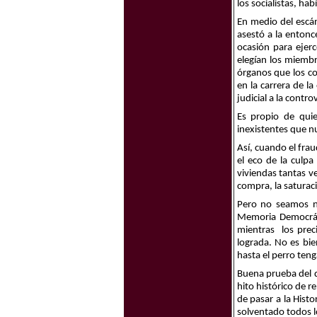
los socialistas, ha
En medio del escán
asestó a la entonc
ocasión para ejer
elegían los miembr
órganos que los c
en la carrera de l
judicial a la contr
Es propio de quie
inexistentes que nu
Así, cuando el fra
el eco de la culpa
viviendas tantas v
compra, la saturac
Pero no seamos n
Memoria Democráti
mientras
los pre
lograda. No es bi
hasta el perro ten
Buena prueba del d
hito histórico de 
de pasar a la Hist
solventado todos l