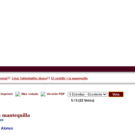
::
::
bertad
César Valdeolmillos Alonso
El cuchillo y la mantequilla
Imprimir
Más votado
Versión PDF
5 / 5
(22 Votos)
la mantequilla
:00
s Alonso