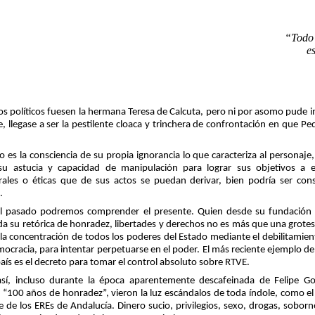
“Todo 
e
s políticos fuesen la hermana Teresa de Calcuta, pero ni por asomo pude 
 llegase a ser la pestilente cloaca y trinchera de confrontación en que Ped
 es la consciencia de su propia ignorancia lo que caracteriza al personaje
u astucia y capacidad de manipulación para lograr sus objetivos a e
ales o éticas que de sus actos se puedan derivar, bien podría ser co
.
l pasado podremos comprender el presente. Quien desde su fundación 
a su retórica de honradez, libertades y derechos no es más que una grotes
la concentración de todos los poderes del Estado mediante el debilitamiento
cracia, para intentar perpetuarse en el poder. El más reciente ejemplo de s
país es el decreto para tomar el control absoluto sobre RTVE.
sí, incluso durante la época aparentemente descafeinada de Felipe G
 “100 años de honradez”, vieron la luz escándalos de toda índole, como el
e de los EREs de Andalucía. Dinero sucio, privilegios, sexo, drogas, soborn