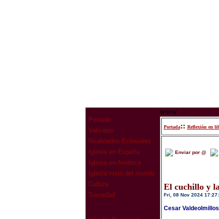
www
Portada
::
Portada
Reflexión en li
Vaticano
Realidades Eclesiales
Iglesia en España
Enviar por @
Iglesia en América
Iglesia resto del mundo
Cultura
El cuchillo y 
Sociedad
Fri, 08 Nov 2024 17:27
Cesar Valdeolmillo