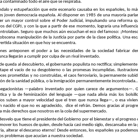
bía contaminado todo el aire que se respiraba.
dalo y estupefacción que este escenario causaba en los españoles, lo má
es joven democracia española. Al disponer en 1985 de una mayoría parlame
cer un mayor control sobre el Poder Judicial, impulsando una reforma 
os del CGPJ, y con la que a partir de ese momento, lograría una influencia 
ontrolaban. Seguro que muchos aún escuchan el eco del famoso: ¡Montesqu
a obscena manipulación de la Justicia por parte de la clase política. Una e
overtida situación en que hoy se encuentra.
nes anteponen el poder a las necesidades de la sociedad fabricar der
nca llegarán a cumplir por culpa de un rival inventado.
ude queda al descubierto, el gobernante populista no rectifica; simplemente
 tape el vacío de su desgobierno o las promesas incumplidas. Ilustracion
eces prometidas y no construidas, el caos ferroviario, la permanente subida
ión de la sanidad pública, o la inmigración permanentemente incontrolada
egacionistas —palabro inventado por quien carece de argumentos—. G
ca y la de feminización del lenguaje —que nada alivia más los bolsill
cios suben a mayor velocidad que el tren que nunca llega—, o esa vivi
en nacido el que no es agradecido,
dice el refrán. Demos gracias al prog
ga más derechos que nosotros en la cola del supermercado.
esvelo que tiene el presidente del Gobierno por el bienestar y el progreso 
remover los huesos de quien, desde hacía casi medio siglo, descansaba en la
oria, alterar el descanso eterno! Desde entonces, los españoles ya podemos
os problemas que acucian a nuestra sociedad.