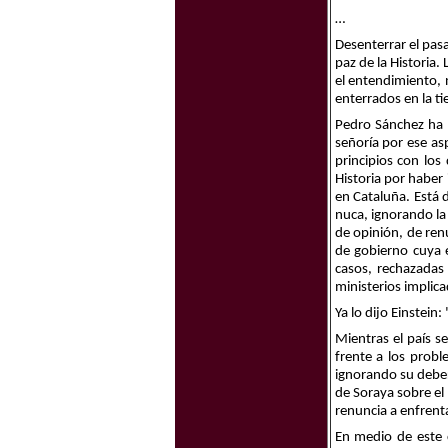
…
Desenterrar el pas
paz de la Historia.
el entendimiento,
enterrados en la tie
Pedro Sánchez ha 
señoría por ese as
principios con los
Historia por haber
en Cataluña.
Está 
nuca, ignorando la 
de opinión, de ren
de gobierno cuya e
casos, rechazadas 
ministerios implica
Ya lo dijo Einstein
Mientras el país s
frente a los prob
ignorando su deber 
de Soraya sobre el
renuncia a enfrenta
En medio de este 