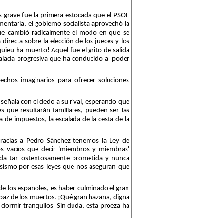
s grave fue la primera estocada que el PSOE
ntaria, el gobierno socialista aprovechó la
que cambió radicalmente el modo en que se
directa sobre la elección de los jueces y los
ieu ha muerto! Aquel fue el grito de salida
scalada progresiva que ha conducido al poder
echos imaginarios para ofrecer soluciones
 señala con el dedo a su rival, esperando que
es que resultarán familiares, pueden ser
las
 de impuestos, la escalada de la cesta de la
…
racias a Pedro Sánchez tenemos la Ley de
os vacíos que decir 'miembros y miembras'
enda tan ostentosamente
prometida y nunca
resismo por esas leyes que nos aseguran que
de los españoles, es haber culminado el gran
 paz de los muertos.
¡Qué gran hazaña, digna
 dormir tranquilos. Sin duda, esta proeza ha