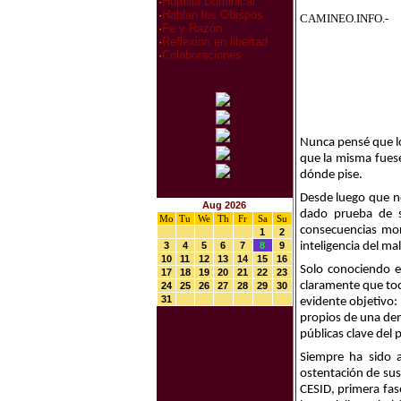
·
Homilia Dominical
·
Hablan los Obispos
CAMINEO.INFO.-
·
Fe y Razón
·
Reflexion en libertad
·
Colaboraciones
Nunca pensé que lo
que la misma fuese,
dónde pise.
Desde luego que no
Aug 2026
dado prueba de s
Mo
Tu
We
Th
Fr
Sa
Su
consecuencias mor
1
2
3
4
5
6
7
8
9
inteligencia del mal
10
11
12
13
14
15
16
Solo conociendo e
17
18
19
20
21
22
23
claramente que tod
24
25
26
27
28
29
30
31
evidente objetivo: 
propios de una demo
públicas clave del 
Siempre ha sido a
ostentación de sus
CESID, primera fas