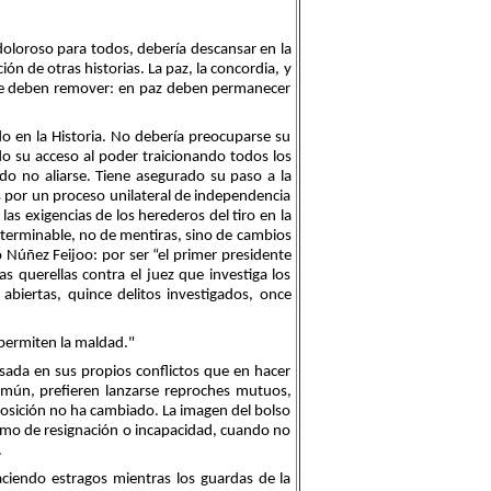
doloroso para todos, debería descansar en la
ión de otras historias. La paz, la concordia, y
 se deben remover: en paz deben permanecer
 en la Historia. No debería preocuparse su
o su acceso al poder traicionando todos los
do no aliarse. Tiene asegurado su paso a la
s por un proceso unilateral de independencia
las exigencias de los herederos del tiro en la
interminable, no de mentiras, sino de cambios
 Núñez Feijoo: por ser “el primer presidente
s querellas contra el juez que investiga los
 abiertas, quince delitos investigados, once
 permiten la maldad."
esada en sus propios conflictos que en hacer
común, prefieren lanzarse reproches mutuos,
oposición no ha cambiado. La imagen del bolso
ismo de resignación o incapacidad, cuando no
.
ciendo estragos mientras los guardas de la