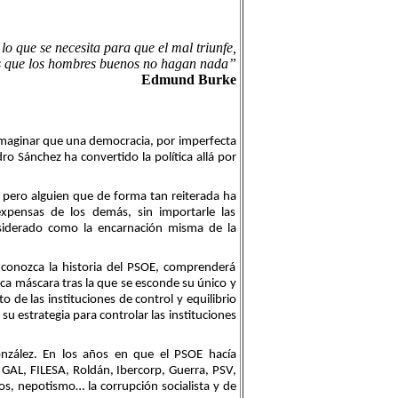
lo que se necesita para que el mal triunfe,
s que los hombres buenos no hagan nada”
Edmund Burke
imaginar que una democracia, por imperfecta
ro Sánchez ha convertido la política allá por
, pero alguien que de forma tan reiterada ha
xpensas de los demás, sin importarle las
nsiderado como la encarnación misma de la
conozca la historia del PSOE, comprenderá
ca máscara tras la que se esconde su único y
 de las instituciones de control y equilibrio
u estrategia para controlar las instituciones
onzález. En los años en que el PSOE hacía
 GAL, FILESA, Roldán, Ibercorp, Guerra, PSV,
os, nepotismo… la corrupción socialista y de