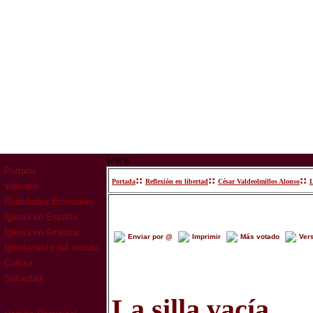
www
Portada
::
::
::
Portada
Reflexión en libertad
César Valdeolmillos Alonso
L
Vaticano
Realidades Eclesiales
Iglesia en España
Iglesia en América
Enviar por @
Imprimir
Más votado
Ver
Iglesia resto del mundo
Cultura
Sociedad
La silla vacía