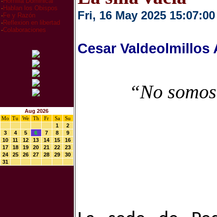
·
Homilia Dominical
·
Hablan los Obispos
Fri, 16 May 2025 15:07:00
·
Fe y Razón
·
Reflexion en libertad
·
Colaboraciones
Cesar Valdeolmillos
“No somos 
Aug 2026
Mo
Tu
We
Th
Fr
Sa
Su
1
2
3
4
5
6
7
8
9
10
11
12
13
14
15
16
17
18
19
20
21
22
23
24
25
26
27
28
29
30
31