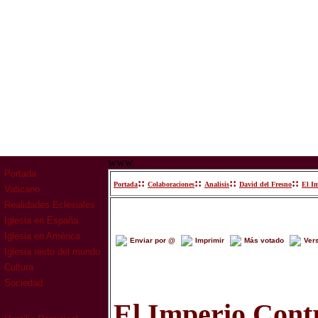
www
Portada
::
::
::
::
Portada
Colaboraciones
Analisis
David del Fresno
El Im
Vaticano
Realidades Eclesiales
Iglesia en España
Iglesia en América
Enviar por @
Imprimir
Más votado
Ver
Iglesia resto del mundo
Cultura
Sociedad
El Imperio Cont