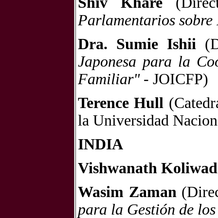
Shiv Khare
(Direc
Parlamentarios sobre 
Dra. Sumie Ishii
(D
Japonesa para la Coo
Familiar"
- JOICFP)
Terence Hull
(Catedrá
la Universidad Naciona
INDIA
Vishwanath Koliwad
Wasim Zaman
(Direc
para la Gestión de lo