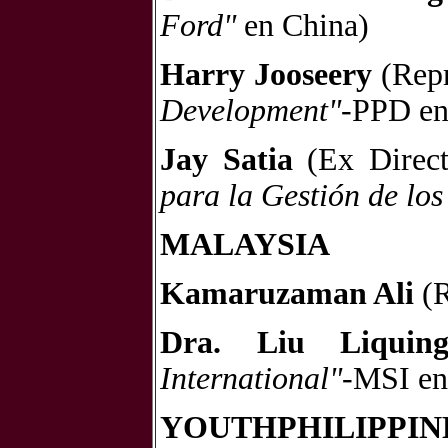
Ford"
en China)
Harry Jooseery
(Repr
Development"
-PPD en
Jay Satia
(Ex Direct
para la Gestión de lo
MALAYSIA
Kamaruzaman Ali
(R
Dra. Liu Liquin
International"
-MSI en
YOUTH
PHILIPPIN