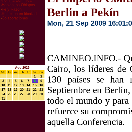
·
Homilia Dominical
·
Hablan los Obispos
Berlin a Pekín
·
Fe y Razón
·
Reflexion en libertad
·
Colaboraciones
Mon, 21 Sep 2009 16:01:
CAMINEO.INFO.- Quinc
Cairo, los líderes d
Aug 2026
Mo
Tu
We
Th
Fr
Sa
Su
130 países se han 
1
2
3
4
5
6
7
8
9
10
11
12
13
14
15
16
Septiembre en Berlín, 
17
18
19
20
21
22
23
24
25
26
27
28
29
30
todo el mundo y para
31
refuerce su compromi
aquella Conferencia.