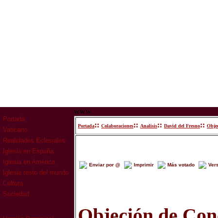
www
Portada
::
::
::
::
Portada
Colaboraciones
Analisis
David del Fresno
Objec
Vaticano
Realidades Eclesiales
Iglesia en España
Iglesia en América
Enviar por @
Imprimir
Más votado
Ver
Iglesia resto del mundo
Cultura
Sociedad
Objeción de Con