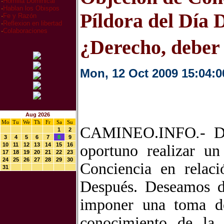
·
Homilia Dominical
·
Hablan los Obispos
Píldora del Día 
·
Fe y Razón
·
Reflexion en libertad
·
Colaboraciones
¿Derecho, deber
Mon, 12 Oct 2009 15:04:0
Aug 2026
Mo
Tu
We
Th
Fr
Sa
Su
CAMINEO.INFO
.-
De
1
2
3
4
5
6
7
8
9
10
11
12
13
14
15
16
oportuno realizar un
17
18
19
20
21
22
23
24
25
26
27
28
29
30
Conciencia en relac
31
Después. Deseamos de
imponer una toma de
conocimiento de la 