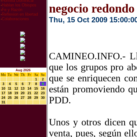
·
Homilia Dominical
negocio redondo
·
Hablan los Obispos
·
Fe y Razón
·
Reflexion en libertad
Thu, 15 Oct 2009 15:00:0
·
Colaboraciones
CAMINEO.INFO.- Lla
que los grupos pro ab
Aug 2026
Mo
Tu
We
Th
Fr
Sa
Su
que se enriquecen con
1
2
3
4
5
6
7
8
9
están promoviendo qu
10
11
12
13
14
15
16
17
18
19
20
21
22
23
PDD.
24
25
26
27
28
29
30
31
Unos y otros dicen qu
venta, pues, según el