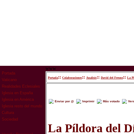
www
Portada
::
::
::
::
Portada
Colaboraciones
Analisis
David del Fresno
La P
Vaticano
Realidades Eclesiales
Iglesia en España
Iglesia en América
Enviar por @
Imprimir
Más votado
Ver
Iglesia resto del mundo
Cultura
Sociedad
La Píldora del D