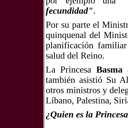
por ejemplo una
"
fecundidad"
.
Por su parte el Minis
quinquenal del Minist
planificación familia
salud del Reino.
La Princesa
Basma
a
también asistió Su A
otros ministros y dele
Líbano, Palestina, Sir
¿Quien es la Princes