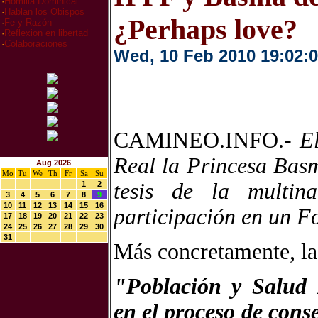
·
Homilia Dominical
·
Hablan los Obispos
¿Perhaps love?
·
Fe y Razón
·
Reflexion en libertad
·
Colaboraciones
Wed, 10 Feb 2010 19:02:
CAMINEO.INFO.-
E
Real la Princesa Basm
Aug 2026
Mo
Tu
We
Th
Fr
Sa
Su
tesis de la multin
1
2
3
4
5
6
7
8
9
10
11
12
13
14
15
16
participación en un F
17
18
19
20
21
22
23
24
25
26
27
28
29
30
31
Más concretamente, la 
"Población y Salud R
en el proceso de cons