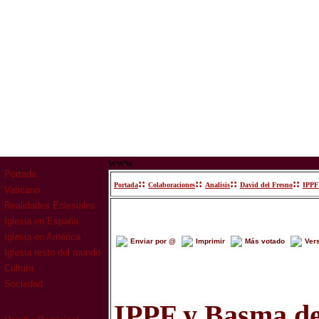
www
Portada
::
::
::
::
Portada
Colaboraciones
Analisis
David del Fresno
IPPF
Vaticano
Realidades Eclesiales
Iglesia en España
Iglesia en América
Enviar por @
Imprimir
Más votado
Ver
Iglesia resto del mundo
Cultura
Sociedad
IPPF y Basma de